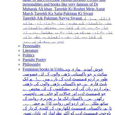
personalities and books like very famous of Dr
Mubarak Ali khan ,Tareekh Ki Roshni Mein,Aurat
March,Tareekh Ka Safar,Pakistan Ki Siyasi
Tareekh,Aik Pakistan Nayya Siyasat. ڈاکٹر مبارک
علی پاکستان کے مشہور تاریخ دان اور عالم
تاریخ ہیں جن کی کتابیں مختلف پاکستانی
تاریخ اور سب قومی تاریخ پر مشتمل ہیں۔ ان
کی کتابیں تاریخی واقعات پر نظریاتی
تجزیہ پیش کرتی ہیں
Personality
Literature
Politics
Panjabi Poetry
Philosophy
Feminism books in Urdu
خوش آمدید ہماری ویب
سائٹ پر جو پاکستانی پڑھنے والوں کے لئے خصوصی
طور پر اردو فیمنسٹ ادب کے بارے میں ہے! ہم ایک
پلیٹ فارم ہیں جو پاکستانی پڑھنے والوں کی بڑھتی
ہوئی اردو زبان کی ادبی پیشکشوں کے لئے مختص ہے
جو فیمنسٹ ادب اور خیالات کو جاننے سے دلچسپی
رکھتے ہیں۔ پاکستان ایک ماہر تحریری روایت کے
ساتھ ملک ہے اور اردو اس روایت کا اہم حصہ ہے۔
تاہم، پاکستانی فیمنسٹ لکھاریوں کے کلیدی کردار کے
باوجود، فیمنسٹ ادب کو اکثر نظرانداز اور نادان تصور