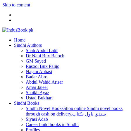
Skip to content
Home
Sindhi Authors
Shah Abdul Latif
Dr Nabi Bux Baloch
GM Sayed
Rasool Bux Palijo
Najam Abbasi
Badar Abro
Abdul Wahid Arisar
Amar Jaleel
Shaikh Ayaz
Ustad Bukhari
Sindhi Books
Sindhi Novel Books
Shop online Sindhi novel books
through cash on delivery.سنڌي ناول ڪتاب
Siyasi Adab
Career build books in Sindhi
Profiles