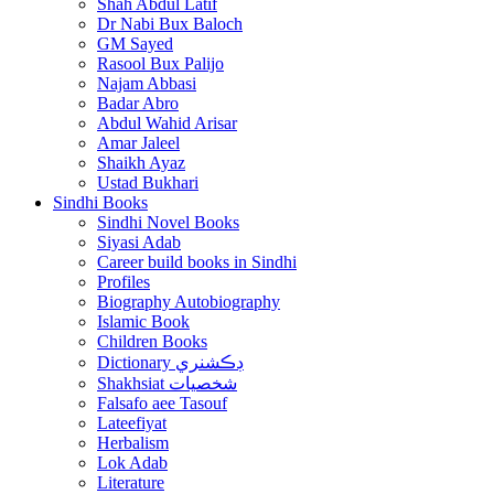
Shah Abdul Latif
Dr Nabi Bux Baloch
GM Sayed
Rasool Bux Palijo
Najam Abbasi
Badar Abro
Abdul Wahid Arisar
Amar Jaleel
Shaikh Ayaz
Ustad Bukhari
Sindhi Books
Sindhi Novel Books
Siyasi Adab
Career build books in Sindhi
Profiles
Biography Autobiography
Islamic Book
Children Books
Dictionary ڊڪشنري
Shakhsiat شخصيات
Falsafo aee Tasouf
Lateefiyat
Herbalism
Lok Adab
Literature