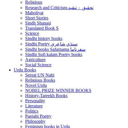
Religious
Research and Criticism-تحقيق ۽ تنقيد
Maholiyat
Short Stories
Sindh Shanasi
Translated Book S
Science
Sindhi history books
Sindhi Poetry سنڌي شاعري
Sindhi books Safarnama سفرناما
Sindhi Sufi kalam Poetry books
Agriculture
Social Science
Urdu Books
Seerat UN Nabi
Religious Books
Novel Urdu
NOBEL PRIZE WINNER BOOKS
History-Tareekh Books
Personality
Literature
Politics
Panjabi Poetry
Philosophy
Feminism books in Urdu