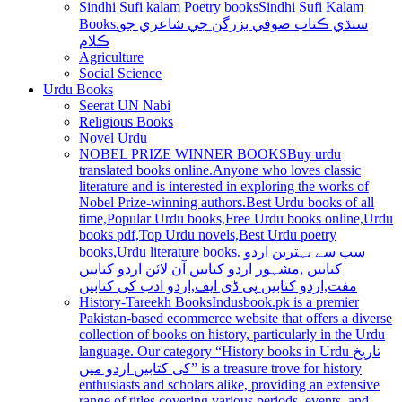
Sindhi Sufi kalam Poetry books
Sindhi Sufi Kalam
Books.سنڌي ڪتاب صوفي بزرگن جي شاعري جو
ڪلام
Agriculture
Social Science
Urdu Books
Seerat UN Nabi
Religious Books
Novel Urdu
NOBEL PRIZE WINNER BOOKS
Buy urdu
translated books online.Anyone who loves classic
literature and is interested in exploring the works of
Nobel Prize-winning authors.Best Urdu books of all
time,Popular Urdu books,Free Urdu books online,Urdu
books pdf,Top Urdu novels,Best Urdu poetry
books,Urdu literature books. سب سے بہترین اردو
کتابیں ,مشہور اردو کتابیں آن لائن اردو کتابیں
مفت,اردو کتابیں پی ڈی ایف,اردو ادب کی کتابیں
History-Tareekh Books
Indusbook.pk is a premier
Pakistan-based ecommerce website that offers a diverse
collection of books on history, particularly in the Urdu
language. Our category “History books in Urdu تاریخ
کی کتابیں اردو میں” is a treasure trove for history
enthusiasts and scholars alike, providing an extensive
range of titles covering various periods, events, and