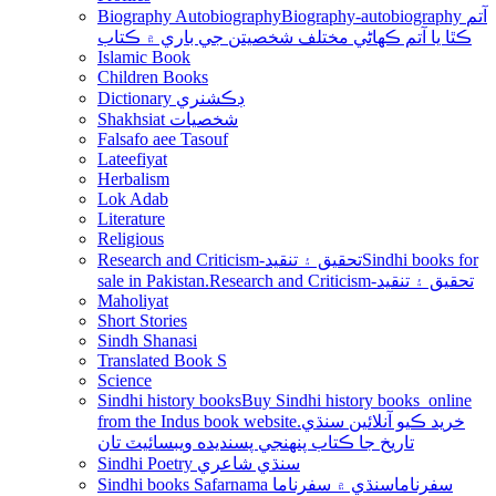
Biography Autobiography
Biography-autobiography آتم
ڪٿا يا آتم ڪھاڻي مختلف شخصيتن جي باري ۾ ڪتاب
Islamic Book
Children Books
Dictionary ڊڪشنري
Shakhsiat شخصيات
Falsafo aee Tasouf
Lateefiyat
Herbalism
Lok Adab
Literature
Religious
Research and Criticism-تحقيق ۽ تنقيد
Sindhi books for
sale in Pakistan.Research and Criticism-تحقيق ۽ تنقيد
Maholiyat
Short Stories
Sindh Shanasi
Translated Book S
Science
Sindhi history books
Buy Sindhi history books online
from the Indus book website.خريد ڪيو آنلائين سنڌي
تاريخ جا ڪتاب پنھنجي پسنديده ويبسائيٽ تان
Sindhi Poetry سنڌي شاعري
Sindhi books Safarnama سفرناما
سنڌي ۾ سفرناما