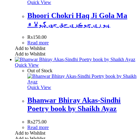
Quick View
Bhoori Chokri Haq Ji Gola Ma
ڀوري ڇوڪري حق جي ڳولا ۾
₨
150.00
Read more
Add to Wishlist
Add to Wishlist
Quick View
Out of Stock
Quick View
Bhanwar Bhiray Akas-Sindhi
Poetry book by Shaikh Ayaz
₨
275.00
Read more
Add to Wishlist
Add to Wishlist