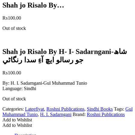
Shah jo Risalo By…
₨
100.00
Out of stock
Shah jo Risalo By H- I- Sadarngani-شاھ
جو رسالو ايڇ آءِ سدا رنگاڻي
₨
100.00
By: H. I. Sadarngani-Gul Muhammad Tunio
Language: Sindhi
Out of stock
Categories:
Lateefiyat
,
Roshni Publications
,
Sindhi Books
Tags:
Gul
Muhammad Tunio
,
H. I. Sadarngani
Brand:
Roshni Publications
Add to Wishlist
Add to Wishlist