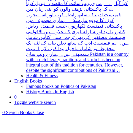
کیا گیا ہے۔ ہماری ویب سائٹ کا مقصد یہ تبدیل کرنا
ہے کہ پاکستانی پڑھنے والوں کو اپنی زبان میں
فیمنسٹ ادب کے ساتھ رابطہ کرنے اور اسے تجربہ
کرنے کا موقع مل سکے۔ ہماری مجموعہ میں
پاکستانی فیمنسٹ لکھاریوں جیسے فہمیدہ ریاض،
کشور ناہید اور سارا سلیری کے علاوہ، بین الاقوامی
فیمنسٹ مصنفین کی بھی ترجمہ شدہ کتابیں شامل
ہیں۔ ہم فیمنسٹ ادب کے ساتھ تعلق بنانے کے لئے ایک
محفوظ اور شامل ماحول پیدا کرنے کی اہمیت
سمجھتے ہیں۔ ہماری ویب سائ Pakistan is a country
with a rich literary tradition, and Urdu has been an
integral part of this tradition for centuries. However,
despite the significant contributions of Pakistani…
Health & Fitness
English Books
Famous books on Politics of Pakistan
History Books In English
0
Toggle website search
0
Search Books
Close