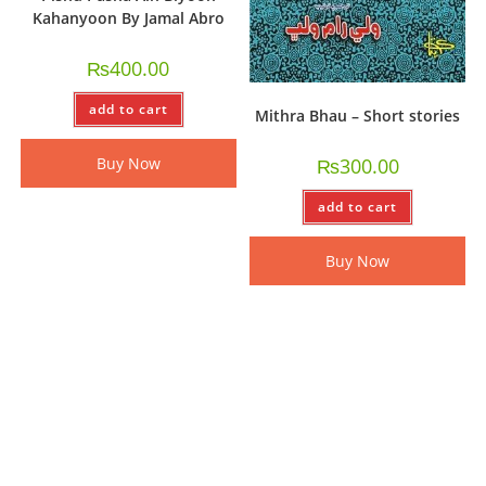
Kahanyoon By Jamal Abro
₨
400.00
add to cart
Mithra Bhau – Short stories
Buy Now
₨
300.00
add to cart
Buy Now