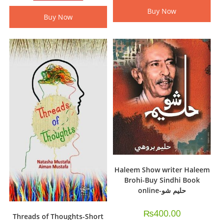
Buy Now
Buy Now
Haleem Show writer Haleem
Brohi-Buy Sindhi Book
online-حليم شو
₨
400.00
Threads of Thoughts-Short