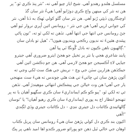
مسلسل هلندو رهندو آهي. شيخ اياز چيو آهي ته، ”نثر پنڌ ڪري ٿو.“ پر
هن ته نثر کي مينھن واچ ڪري ڊوڙايو آهي! هيءُ نثر سان گڏ
اوڇنگارون ڏيئِي رُنو آهي. ھن نثر سان گَلو کولي ٽھڪ به ڏنا آھن، نثر
کي جواني ارپي آھي! ھن جي نثر ۾ رومانس ائين اُڀري نروار ٿيو آهي
ڄڻ رومانس جي انتھا جي انتھا آهي. تڏهن ته لکي ٿو ته، ”تون پاڻي
پيئندي هئينءَ ته نديون رڪجي وينديون هيون!“، ”هيل تو بادلن سان
ڳالھيون ناهن ڪيون ته بادل گُونگا ٿي پيا آهن.“
پابند شاعري هجي يا نثر پر تخيل جو هجڻ ايترو ضروري آهي جيترو
جياپي لاءِ آڪسيجن جو هجڻ لازمي آهي. هن جو ڊڪشن ائين آهي
جيڪڏھن هزارين سٽن جي وچ ۾ نريش جي هڪ سٽ لکي وڃي ته
آئون پڙهڻ سان ئي ڇاتيءَ تي هٿ هڻي چوندس ته هيءَ سٽ منھنجي
يار جي آهي! ھن وٽ خيالن جي پيشڪش انتھائي موهيندڙ آهي. تڏھن
ئي ته لکي ٿو، ”ٻيو ڪو ڪم ايمانداريءَ سان ڪري سگهيو آهيان يا نه پر
تنھنجو انتظار اڄ به پوري ايمانداريءَ سان ڪري رهيو آهيان!“ يا ”توسان
ڳالھائيندي ڪائنات دل جيتري ننڍي ۽ دل ڪائنات جيتري وڏي لڳندي
آهي!“
اکيون بند ڪري دل کولي پڙهڻ سان هيءُ رومانس سان ڀريل ڪتاب
اوهان جي خالي ٿيل ذهن جو پورائو ضرور ڪندو اها اميد ناهي پر پڪ