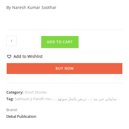
By Naresh Kumar Soothar
ADD TO CART
Add to Wishlist
BUY NOW
Category:
Short Stories
Sabhyan ji Pandh mn.... - ساڀيائن جي پنڌ ۾... نريش ڪمار سوٽهڙ
Tag:
Brand:
Debal Publication