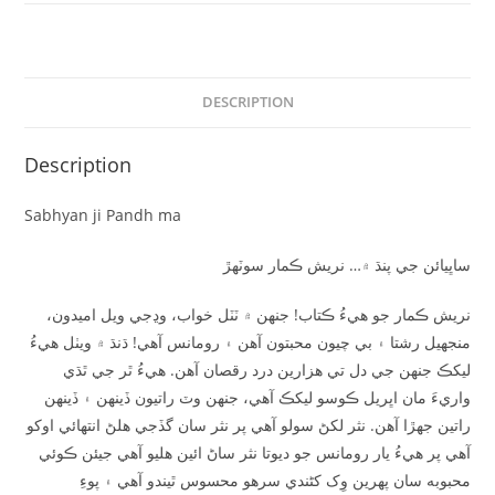
DESCRIPTION
Description
Sabhyan ji Pandh ma
ساڀيائن جي پنڌ ۾… نريش ڪمار سوٽهڙ
نريش ڪمار جو هيءُ ڪتاب! جنھن ۾ ٽٽل خواب، وڍجي ويل اميدون،
منجهيل رشتا ۽ بي چيون محبتون آھن ۽ رومانس آھي! ڌنڌ ۾ ويٺل هيءُ
ليکڪ جنھن جي دل تي هزارين درد رقصان آهن. ھيءُ ٿر جي ٿڌي
واريءَ مان اڀريل ڪوسو ليکڪ آهي، جنھن وٽ راتيون ڏينھن ۽ ڏينھن
راتين جھڙا آهن. نثر لکڻ سولو آهي پر نثر سان گڏجي هلڻ انتھائي اوکو
آهي پر هيءُ يار رومانس جو ديوتا نثر ساڻ ائين هليو آهي جيئن ڪوئي
محبوبه سان پھرين وِک کڻندي سرهو محسوس ٿيندو آهي ۽ پوءِ