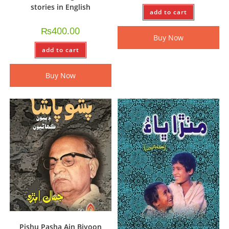
stories in English
add to cart
₨
400.00
Buy Now
add to cart
Buy Now
Pishu Pasha Ain Biyoon