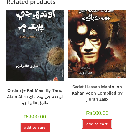
Related products
Sadat Hassan Manto jon
Ondah Je Pat Main By Tariq
Kahaniyoon Compiled by
Alam Abro اوندهه جي پيٽ مان
Jibran Zaib
طارق عالم ابڙو
₨
600.00
₨
600.00
add to cart
add to cart