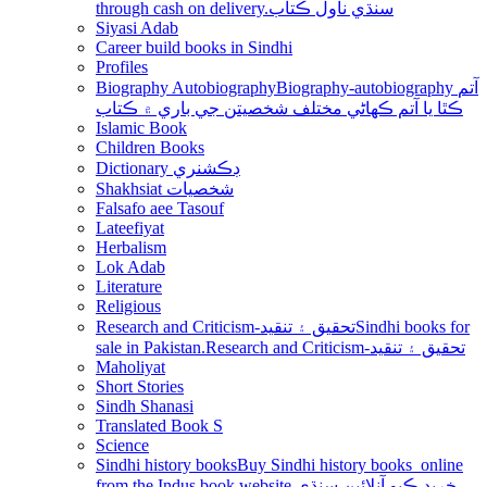
through cash on delivery.سنڌي ناول ڪتاب
Siyasi Adab
Career build books in Sindhi
Profiles
Biography Autobiography
Biography-autobiography آتم
ڪٿا يا آتم ڪھاڻي مختلف شخصيتن جي باري ۾ ڪتاب
Islamic Book
Children Books
Dictionary ڊڪشنري
Shakhsiat شخصيات
Falsafo aee Tasouf
Lateefiyat
Herbalism
Lok Adab
Literature
Religious
Research and Criticism-تحقيق ۽ تنقيد
Sindhi books for
sale in Pakistan.Research and Criticism-تحقيق ۽ تنقيد
Maholiyat
Short Stories
Sindh Shanasi
Translated Book S
Science
Sindhi history books
Buy Sindhi history books online
from the Indus book website.خريد ڪيو آنلائين سنڌي