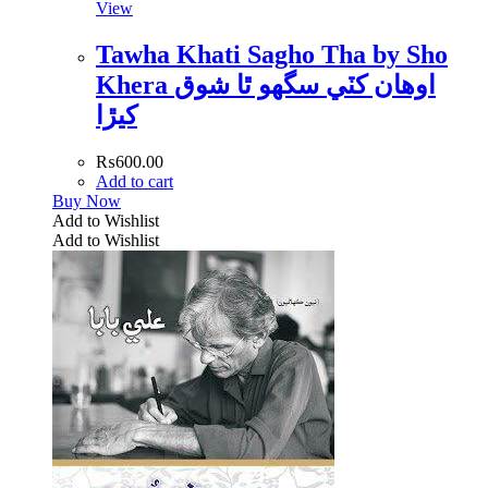
View
Tawha Khati Sagho Tha by Sho
Khera اوھان کٽي سگھو ٿا شوق
کيڙا
₨
600.00
Add to cart
Buy Now
Add to Wishlist
Add to Wishlist