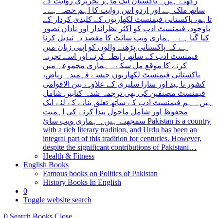
رکھتے ہیں۔ پاکستان ایک ماہر تحریری روایت کے
ساتھ ملک ہے اور اردو اس روایت کا اہم حصہ ہے۔
تاہم، پاکستانی فیمنسٹ لکھاریوں کے کلیدی کردار کے
باوجود، فیمنسٹ ادب کو اکثر نظرانداز اور نادان تصور
کیا گیا ہے۔ ہماری ویب سائٹ کا مقصد یہ تبدیل کرنا
ہے کہ پاکستانی پڑھنے والوں کو اپنی زبان میں
فیمنسٹ ادب کے ساتھ رابطہ کرنے اور اسے تجربہ
کرنے کا موقع مل سکے۔ ہماری مجموعہ میں
پاکستانی فیمنسٹ لکھاریوں جیسے فہمیدہ ریاض،
کشور ناہید اور سارا سلیری کے علاوہ، بین الاقوامی
فیمنسٹ مصنفین کی بھی ترجمہ شدہ کتابیں شامل
ہیں۔ ہم فیمنسٹ ادب کے ساتھ تعلق بنانے کے لئے ایک
محفوظ اور شامل ماحول پیدا کرنے کی اہمیت
سمجھتے ہیں۔ ہماری ویب سائ Pakistan is a country
with a rich literary tradition, and Urdu has been an
integral part of this tradition for centuries. However,
despite the significant contributions of Pakistani…
Health & Fitness
English Books
Famous books on Politics of Pakistan
History Books In English
0
Toggle website search
0
Search Books
Close