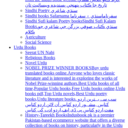
تاريخ جا ڪتاب پنھنجي پسنديده ويبسائيٽ تان
Sindhi Poetry سنڌي شاعري
Sindhi books Safarnama سفرناما
سنڌي ۾ سفرناما
Sindhi Sufi kalam Poetry books
Sindhi Sufi Kalam
Books.سنڌي ڪتاب صوفي بزرگن جي شاعري جو
ڪلام
Agriculture
Social Science
Urdu Books
Seerat UN Nabi
Religious Books
Novel Urdu
NOBEL PRIZE WINNER BOOKS
Buy urdu
translated books online.Anyone who loves classic
literature and is interested in exploring the works of
Nobel Prize-winning authors.Best Urdu books of all
time,Popular Urdu books,Free Urdu books online,Urdu
books pdf,Top Urdu novels,Best Urdu poetry
books,Urdu literature books. سب سے بہترین اردو
کتابیں ,مشہور اردو کتابیں آن لائن اردو کتابیں
مفت,اردو کتابیں پی ڈی ایف,اردو ادب کی کتابیں
History-Tareekh Books
Indusbook.pk is a premier
Pakistan-based ecommerce website that offers a diverse
collection of books on history, particularly in the Urdu