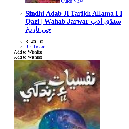
Quick View
Sindhi Adab Ji Tarikh Allama I I
Qazi | Wahab Jarwar سنڌي ادب
جي تاريخ
₨
400.00
Read more
Add to Wishlist
Add to Wishlist