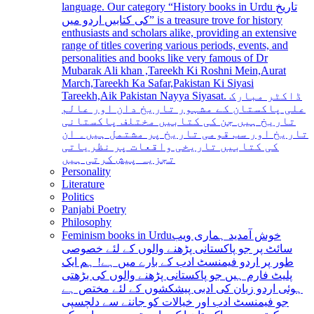
language. Our category “History books in Urdu تاریخ
کی کتابیں اردو میں” is a treasure trove for history
enthusiasts and scholars alike, providing an extensive
range of titles covering various periods, events, and
personalities and books like very famous of Dr
Mubarak Ali khan ,Tareekh Ki Roshni Mein,Aurat
March,Tareekh Ka Safar,Pakistan Ki Siyasi
Tareekh,Aik Pakistan Nayya Siyasat. ڈاکٹر مبارک
علی پاکستان کے مشہور تاریخ دان اور عالم
تاریخ ہیں جن کی کتابیں مختلف پاکستانی
تاریخ اور سب قومی تاریخ پر مشتمل ہیں۔ ان
کی کتابیں تاریخی واقعات پر نظریاتی
تجزیہ پیش کرتی ہیں
Personality
Literature
Politics
Panjabi Poetry
Philosophy
Feminism books in Urdu
خوش آمدید ہماری ویب
سائٹ پر جو پاکستانی پڑھنے والوں کے لئے خصوصی
طور پر اردو فیمنسٹ ادب کے بارے میں ہے! ہم ایک
پلیٹ فارم ہیں جو پاکستانی پڑھنے والوں کی بڑھتی
ہوئی اردو زبان کی ادبی پیشکشوں کے لئے مختص ہے
جو فیمنسٹ ادب اور خیالات کو جاننے سے دلچسپی