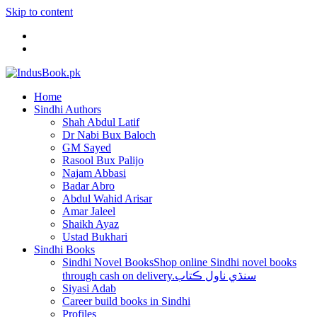
Skip to content
Home
Sindhi Authors
Shah Abdul Latif
Dr Nabi Bux Baloch
GM Sayed
Rasool Bux Palijo
Najam Abbasi
Badar Abro
Abdul Wahid Arisar
Amar Jaleel
Shaikh Ayaz
Ustad Bukhari
Sindhi Books
Sindhi Novel Books
Shop online Sindhi novel books
through cash on delivery.سنڌي ناول ڪتاب
Siyasi Adab
Career build books in Sindhi
Profiles