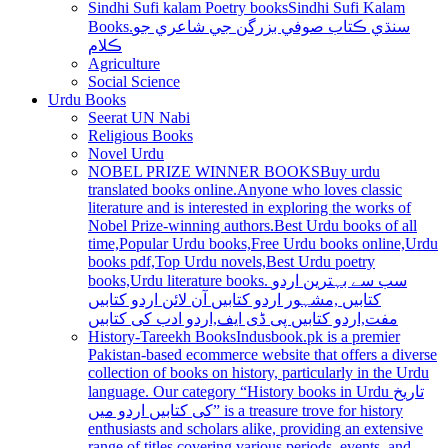
Sindhi Sufi kalam Poetry books
Sindhi Sufi Kalam
Books.سنڌي ڪتاب صوفي بزرگن جي شاعري جو
ڪلام
Agriculture
Social Science
Urdu Books
Seerat UN Nabi
Religious Books
Novel Urdu
NOBEL PRIZE WINNER BOOKS
Buy urdu
translated books online.Anyone who loves classic
literature and is interested in exploring the works of
Nobel Prize-winning authors.Best Urdu books of all
time,Popular Urdu books,Free Urdu books online,Urdu
books pdf,Top Urdu novels,Best Urdu poetry
books,Urdu literature books. سب سے بہترین اردو
کتابیں ,مشہور اردو کتابیں آن لائن اردو کتابیں
مفت,اردو کتابیں پی ڈی ایف,اردو ادب کی کتابیں
History-Tareekh Books
Indusbook.pk is a premier
Pakistan-based ecommerce website that offers a diverse
collection of books on history, particularly in the Urdu
language. Our category “History books in Urdu تاریخ
کی کتابیں اردو میں” is a treasure trove for history
enthusiasts and scholars alike, providing an extensive
range of titles covering various periods, events, and