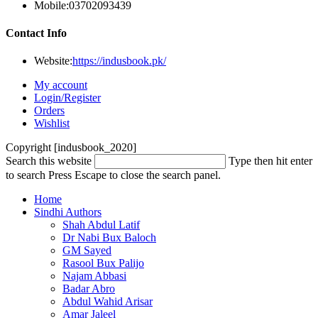
Mobile:
03702093439
Contact Info
Website:
https://indusbook.pk/
My account
Login/Register
Orders
Wishlist
Copyright [indusbook_2020]
Search this website
Type then hit enter
to search
Press Escape to close the search panel.
Home
Sindhi Authors
Shah Abdul Latif
Dr Nabi Bux Baloch
GM Sayed
Rasool Bux Palijo
Najam Abbasi
Badar Abro
Abdul Wahid Arisar
Amar Jaleel