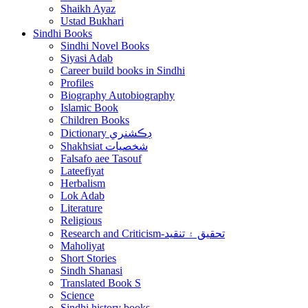
Shaikh Ayaz
Ustad Bukhari
Sindhi Books
Sindhi Novel Books
Siyasi Adab
Career build books in Sindhi
Profiles
Biography Autobiography
Islamic Book
Children Books
Dictionary ڊڪشنري
Shakhsiat شخصيات
Falsafo aee Tasouf
Lateefiyat
Herbalism
Lok Adab
Literature
Religious
Research and Criticism-تحقيق ۽ تنقيد
Maholiyat
Short Stories
Sindh Shanasi
Translated Book S
Science
Sindhi history books