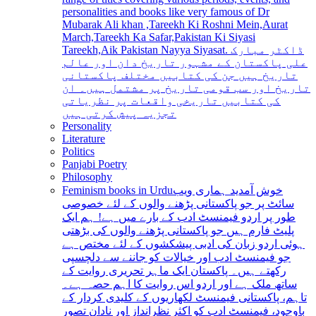
personalities and books like very famous of Dr
Mubarak Ali khan ,Tareekh Ki Roshni Mein,Aurat
March,Tareekh Ka Safar,Pakistan Ki Siyasi
Tareekh,Aik Pakistan Nayya Siyasat. ڈاکٹر مبارک
علی پاکستان کے مشہور تاریخ دان اور عالم
تاریخ ہیں جن کی کتابیں مختلف پاکستانی
تاریخ اور سب قومی تاریخ پر مشتمل ہیں۔ ان
کی کتابیں تاریخی واقعات پر نظریاتی
تجزیہ پیش کرتی ہیں
Personality
Literature
Politics
Panjabi Poetry
Philosophy
Feminism books in Urdu
خوش آمدید ہماری ویب
سائٹ پر جو پاکستانی پڑھنے والوں کے لئے خصوصی
طور پر اردو فیمنسٹ ادب کے بارے میں ہے! ہم ایک
پلیٹ فارم ہیں جو پاکستانی پڑھنے والوں کی بڑھتی
ہوئی اردو زبان کی ادبی پیشکشوں کے لئے مختص ہے
جو فیمنسٹ ادب اور خیالات کو جاننے سے دلچسپی
رکھتے ہیں۔ پاکستان ایک ماہر تحریری روایت کے
ساتھ ملک ہے اور اردو اس روایت کا اہم حصہ ہے۔
تاہم، پاکستانی فیمنسٹ لکھاریوں کے کلیدی کردار کے
باوجود، فیمنسٹ ادب کو اکثر نظرانداز اور نادان تصور