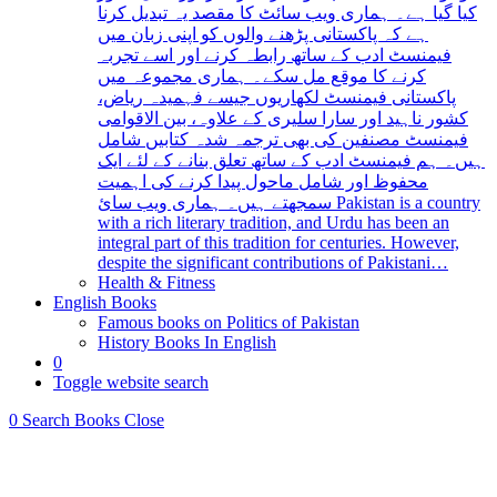
کیا گیا ہے۔ ہماری ویب سائٹ کا مقصد یہ تبدیل کرنا
ہے کہ پاکستانی پڑھنے والوں کو اپنی زبان میں
فیمنسٹ ادب کے ساتھ رابطہ کرنے اور اسے تجربہ
کرنے کا موقع مل سکے۔ ہماری مجموعہ میں
پاکستانی فیمنسٹ لکھاریوں جیسے فہمیدہ ریاض،
کشور ناہید اور سارا سلیری کے علاوہ، بین الاقوامی
فیمنسٹ مصنفین کی بھی ترجمہ شدہ کتابیں شامل
ہیں۔ ہم فیمنسٹ ادب کے ساتھ تعلق بنانے کے لئے ایک
محفوظ اور شامل ماحول پیدا کرنے کی اہمیت
سمجھتے ہیں۔ ہماری ویب سائ Pakistan is a country
with a rich literary tradition, and Urdu has been an
integral part of this tradition for centuries. However,
despite the significant contributions of Pakistani…
Health & Fitness
English Books
Famous books on Politics of Pakistan
History Books In English
0
Toggle website search
0
Search Books
Close