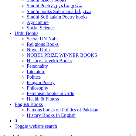
Sindhi Poetry سنڌي شاعري
Sindhi books Safarnama سفرناما
Sindhi Sufi kalam Poetry books
Agriculture
Social Science
Urdu Books
Seerat UN Nabi
Religious Books
Novel Urdu
NOBEL PRIZE WINNER BOOKS
History-Tareekh Books
Personality
Literature
Politics
Panjabi Poetry
Philosophy
Feminism books in Urdu
Health & Fitness
English Books
Famous books on Politics of Pakistan
History Books In English
0
Toggle website search