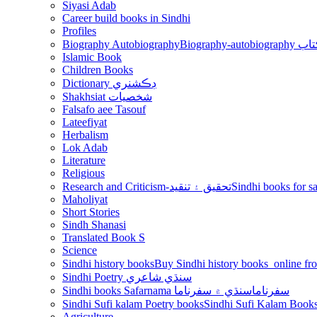
Siyasi Adab
Career build books in Sindhi
Profiles
Biography Autobiography
Biogr
Islamic Book
Children Books
Dictionary ڊڪشنري
Shakhsiat شخصيات
Falsafo aee Tasouf
Lateefiyat
Herbalism
Lok Adab
Literature
Religious
Research and Criticism-تحقيق ۽ تنقيد
Maholiyat
Short Stories
Sindh Shanasi
Translated Book S
Science
Sindhi history books
Sindhi Poetry سنڌي شاعري
Sindhi books Safarnama سفرناما
سنڌي ۾ سفرناما
Sindhi Sufi kalam Poetry books
Agriculture