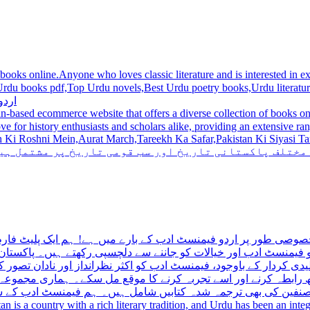
 books online.Anyone who loves classic literature and is interested in
du novels,Best Urdu poetry books,Urdu literature books.  اردو کتابیں ,مشہور اردو کتابیں آن لائن
اردو
n-based ecommerce website that offers a diverse collection of books on 
hni Mein,Aurat March,Tareekh Ka Safar,Pakistan Ki Siyasi Tareekh,Aik Pakistan
 مختلف پاکستانی تاریخ اور سب قومی تاریخ پر مشتمل ہی
صوصی طور پر اردو فیمنسٹ ادب کے بارے میں ہے! ہم ایک پلیٹ فارم 
فیمنسٹ ادب اور خیالات کو جاننے سے دلچسپی رکھتے ہیں۔ پاکستان 
ی کردار کے باوجود، فیمنسٹ ادب کو اکثر نظرانداز اور نادان تصور ک
اتھ رابطہ کرنے اور اسے تجربہ کرنے کا موقع مل سکے۔ ہماری مجمو
مصنفین کی بھی ترجمہ شدہ کتابیں شامل ہیں۔ ہم فیمنسٹ ادب کے سات