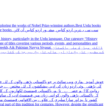
 exploring the works of Nobel Prize-winning authors.Best Urdu books
سب سے بہترین
history, particularly in the Urdu language. Our category “History
 Nayya Siyasat. ڈاکٹر مبارک علی پاکستان
کے مشہور تاریخ دان اور عالم تاریخ ہیں جن کی کتابیں
خوش آمدید ہماری ویب سائٹ پر جو پاکستانی پڑھنے والوں کے لئے خ
کی بڑھتی ہوئی اردو زبان کی ادبی پیشکشوں کے لئے مختص ہے جو 
روایت کا اہم حصہ ہے۔ تاہم، پاکستانی فیمنسٹ لکھاریوں کے کلید
کہ پاکستانی پڑھنے والوں کو اپنی زبان میں فیمنسٹ ادب کے س،
کشور ناہید اور سارا سلیری کے علاوہ، بین الاقوامی فیمنسٹ 