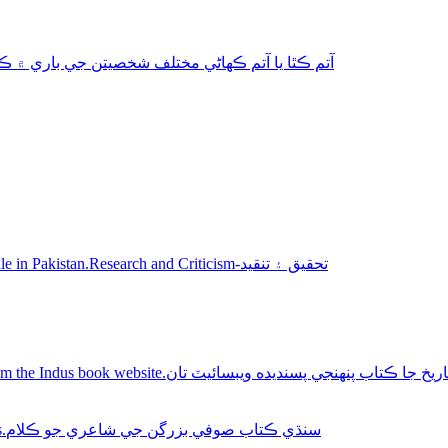
aphy-autobiography آتم ڪٿا يا آتم ڪھاڻي مختلف شخصيتن جي باري ۾ ڪتاب
Sindhi books for sale in Pakistan.Research and Criticism-تحقيق ۽ تنقيد
Buy Sindhi history books online from the Indus book website.سنديده ويبسائيٽ تان
Sindhi Sufi Kalam Books.سنڌي ڪتاب صوفي بزرگن جي شاعري جو ڪلام