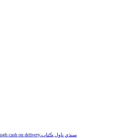
Shop online Sindhi novel books through cash on delivery.سنڌي ناول ڪتاب