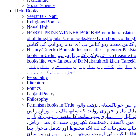
Social Science
Urdu Books
Seerat UN Nabi
Religious Books
Novel Urdu
NOBEL PRIZE WINNER BOOKS
Buy urdu translated
of all time,Popular Urdu books,Free Urdu books online,Urdu books pdf,Top Ur
 کتابیں مفت,اردو کتابیں پی ڈی ایف,اردو ادب کی کتابیں
History-Tareekh Books
Indusbook.pk is a premier Pakista
books in Urdu تاریخ کی کتابیں اردو میں” is a treasure trove for history enthusiasts and scholars alike, providing an extensive range of titles covering various periods, events, and personalities and
books like very famous of Dr Mubarak Ali khan ,Tareekh Ki Ros
ں۔ ان کی کتابیں تاریخی واقعات پر نظریاتی
تجزیہ پیش کرتی ہیں
Personality
Literature
Politics
Panjabi Poetry
Philosophy
Feminism books in Urdu
ہیں جو پاکستانی پڑھنے والوں
ایک ماہر تحریری روایت کے ساتھ ملک ہے اور اردو اس
یا گیا ہے۔ ہماری ویب سائٹ کا مقصد یہ تبدیل کرنا ہے
عہ میں پاکستانی فیمنسٹ لکھاریوں جیسے فہمیدہ ریاض
ھ تعلق بنانے کے لئے ایک محفوظ اور شامل ماحول پیدا
کرنے کی اہمیت سمجھتے ہیں۔ ہماری ویب سائ Pakistan is a country with a rich literary tradition, and Urdu has been an integral part of this tradition for centuries. However, despite the significant