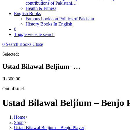
contributions of Pakistani…
Health & Fitness
English Books
Famous books on Politics of Pakistan
History Books In English
0
Toggle website search
0
Search Books
Close
Selected:
Ustad Bilawal Beljium -…
₨
300.00
Out of stock
Ustad Bilawal Beljium – Benjo 
Home
>
Shop
>
Ustad Bilawal Beljium – Benjo Player