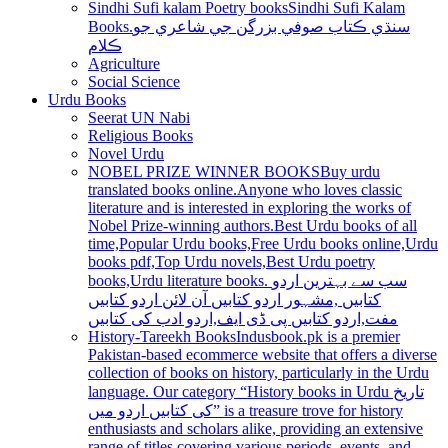
Sindhi Sufi kalam Poetry books
Sindhi Sufi Kalam
Books.سنڌي ڪتاب صوفي بزرگن جي شاعري جو
ڪلام
Agriculture
Social Science
Urdu Books
Seerat UN Nabi
Religious Books
Novel Urdu
NOBEL PRIZE WINNER BOOKS
Buy urdu
translated books online.Anyone who loves classic
literature and is interested in exploring the works of
Nobel Prize-winning authors.Best Urdu books of all
time,Popular Urdu books,Free Urdu books online,Urdu
books pdf,Top Urdu novels,Best Urdu poetry
books,Urdu literature books. سب سے بہترین اردو
کتابیں ,مشہور اردو کتابیں آن لائن اردو کتابیں
مفت,اردو کتابیں پی ڈی ایف,اردو ادب کی کتابیں
History-Tareekh Books
Indusbook.pk is a premier
Pakistan-based ecommerce website that offers a diverse
collection of books on history, particularly in the Urdu
language. Our category “History books in Urdu تاریخ
کی کتابیں اردو میں” is a treasure trove for history
enthusiasts and scholars alike, providing an extensive
range of titles covering various periods, events, and