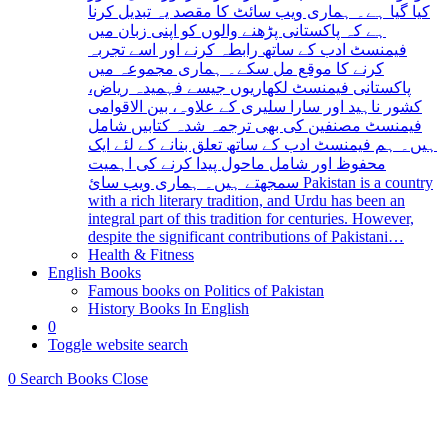
کیا گیا ہے۔ ہماری ویب سائٹ کا مقصد یہ تبدیل کرنا
ہے کہ پاکستانی پڑھنے والوں کو اپنی زبان میں
فیمنسٹ ادب کے ساتھ رابطہ کرنے اور اسے تجربہ
کرنے کا موقع مل سکے۔ ہماری مجموعہ میں
پاکستانی فیمنسٹ لکھاریوں جیسے فہمیدہ ریاض،
کشور ناہید اور سارا سلیری کے علاوہ، بین الاقوامی
فیمنسٹ مصنفین کی بھی ترجمہ شدہ کتابیں شامل
ہیں۔ ہم فیمنسٹ ادب کے ساتھ تعلق بنانے کے لئے ایک
محفوظ اور شامل ماحول پیدا کرنے کی اہمیت
سمجھتے ہیں۔ ہماری ویب سائ Pakistan is a country
with a rich literary tradition, and Urdu has been an
integral part of this tradition for centuries. However,
despite the significant contributions of Pakistani…
Health & Fitness
English Books
Famous books on Politics of Pakistan
History Books In English
0
Toggle website search
0
Search Books
Close