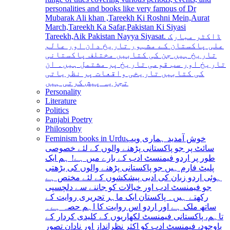
personalities and books like very famous of Dr
Mubarak Ali khan ,Tareekh Ki Roshni Mein,Aurat
March,Tareekh Ka Safar,Pakistan Ki Siyasi
Tareekh,Aik Pakistan Nayya Siyasat. ڈاکٹر مبارک
علی پاکستان کے مشہور تاریخ دان اور عالم
تاریخ ہیں جن کی کتابیں مختلف پاکستانی
تاریخ اور سب قومی تاریخ پر مشتمل ہیں۔ ان
کی کتابیں تاریخی واقعات پر نظریاتی
تجزیہ پیش کرتی ہیں
Personality
Literature
Politics
Panjabi Poetry
Philosophy
Feminism books in Urdu
خوش آمدید ہماری ویب
سائٹ پر جو پاکستانی پڑھنے والوں کے لئے خصوصی
طور پر اردو فیمنسٹ ادب کے بارے میں ہے! ہم ایک
پلیٹ فارم ہیں جو پاکستانی پڑھنے والوں کی بڑھتی
ہوئی اردو زبان کی ادبی پیشکشوں کے لئے مختص ہے
جو فیمنسٹ ادب اور خیالات کو جاننے سے دلچسپی
رکھتے ہیں۔ پاکستان ایک ماہر تحریری روایت کے
ساتھ ملک ہے اور اردو اس روایت کا اہم حصہ ہے۔
تاہم، پاکستانی فیمنسٹ لکھاریوں کے کلیدی کردار کے
باوجود، فیمنسٹ ادب کو اکثر نظرانداز اور نادان تصور