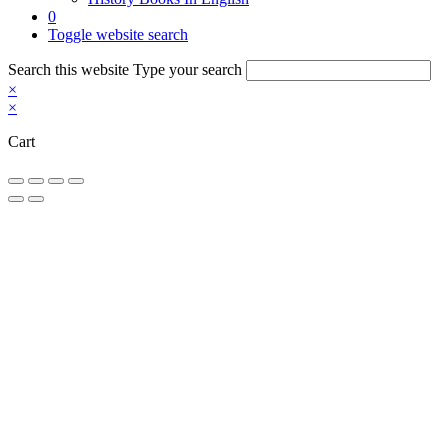
0
Toggle website search
Search this website
Type your search
×
×
Cart