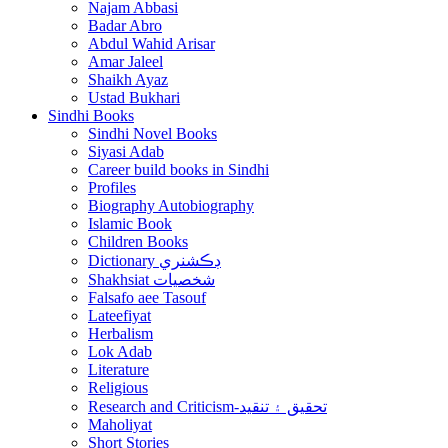
Najam Abbasi
Badar Abro
Abdul Wahid Arisar
Amar Jaleel
Shaikh Ayaz
Ustad Bukhari
Sindhi Books
Sindhi Novel Books
Siyasi Adab
Career build books in Sindhi
Profiles
Biography Autobiography
Islamic Book
Children Books
Dictionary ڊڪشنري
Shakhsiat شخصيات
Falsafo aee Tasouf
Lateefiyat
Herbalism
Lok Adab
Literature
Religious
Research and Criticism-تحقيق ۽ تنقيد
Maholiyat
Short Stories