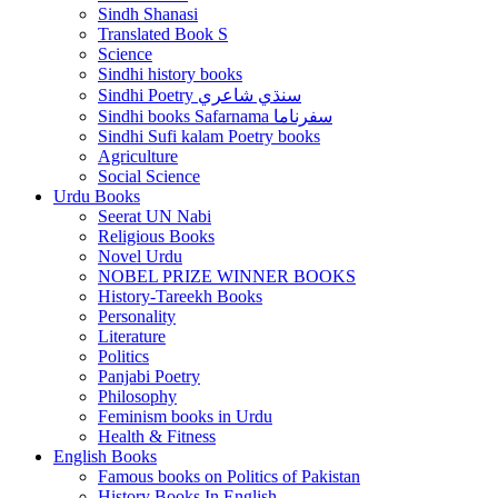
Sindh Shanasi
Translated Book S
Science
Sindhi history books
Sindhi Poetry سنڌي شاعري
Sindhi books Safarnama سفرناما
Sindhi Sufi kalam Poetry books
Agriculture
Social Science
Urdu Books
Seerat UN Nabi
Religious Books
Novel Urdu
NOBEL PRIZE WINNER BOOKS
History-Tareekh Books
Personality
Literature
Politics
Panjabi Poetry
Philosophy
Feminism books in Urdu
Health & Fitness
English Books
Famous books on Politics of Pakistan
History Books In English