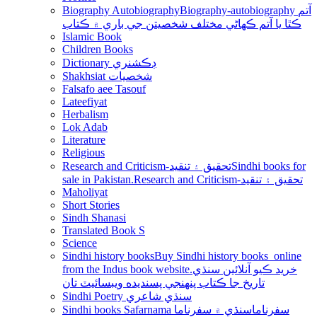
Biography Autobiography
Biography-autobiography آتم
ڪٿا يا آتم ڪھاڻي مختلف شخصيتن جي باري ۾ ڪتاب
Islamic Book
Children Books
Dictionary ڊڪشنري
Shakhsiat شخصيات
Falsafo aee Tasouf
Lateefiyat
Herbalism
Lok Adab
Literature
Religious
Research and Criticism-تحقيق ۽ تنقيد
Sindhi books for
sale in Pakistan.Research and Criticism-تحقيق ۽ تنقيد
Maholiyat
Short Stories
Sindh Shanasi
Translated Book S
Science
Sindhi history books
Buy Sindhi history books online
from the Indus book website.خريد ڪيو آنلائين سنڌي
تاريخ جا ڪتاب پنھنجي پسنديده ويبسائيٽ تان
Sindhi Poetry سنڌي شاعري
Sindhi books Safarnama سفرناما
سنڌي ۾ سفرناما