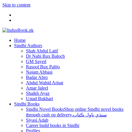
Skip to content
Home
Sindhi Authors
Shah Abdul Latif
Dr Nabi Bux Baloch
GM Sayed
Rasool Bux Palijo
Najam Abbasi
Badar Abro
Abdul Wahid Arisar
Amar Jaleel
Shaikh Ayaz
Ustad Bukhari
Sindhi Books
Sindhi Novel Books
Shop online Sindhi novel books
through cash on delivery.سنڌي ناول ڪتاب
Siyasi Adab
Career build books in Sindhi
Profiles