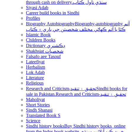
through cash on delivery.سنڌي ناول ڪتاب
Siyasi Adab
Career build books in Sindhi
Profiles
Biography Autobiography
Biography-autobiography آتم
ڪٿا يا آتم ڪھاڻي مختلف شخصيتن جي باري ۾ ڪتاب
Islamic Book
Children Books
Dictionary ڊڪشنري
Shakhsiat شخصيات
Falsafo aee Tasouf
Lateefiyat
Herbalism
Lok Adab
Literature
Religious
Research and Criticism-تحقيق ۽ تنقيد
Sindhi books for
sale in Pakistan.Research and Criticism-تحقيق ۽ تنقيد
Maholiyat
Short Stories
Sindh Shanasi
Translated Book S
Science
Sindhi history books
Buy Sindhi history books online
from the Indus book website.خريد ڪيو آنلائين سنڌي