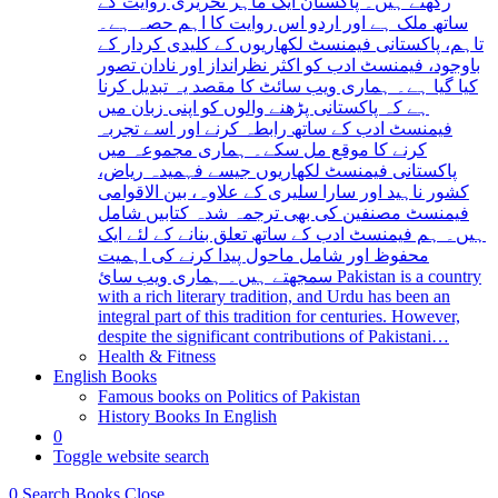
رکھتے ہیں۔ پاکستان ایک ماہر تحریری روایت کے
ساتھ ملک ہے اور اردو اس روایت کا اہم حصہ ہے۔
تاہم، پاکستانی فیمنسٹ لکھاریوں کے کلیدی کردار کے
باوجود، فیمنسٹ ادب کو اکثر نظرانداز اور نادان تصور
کیا گیا ہے۔ ہماری ویب سائٹ کا مقصد یہ تبدیل کرنا
ہے کہ پاکستانی پڑھنے والوں کو اپنی زبان میں
فیمنسٹ ادب کے ساتھ رابطہ کرنے اور اسے تجربہ
کرنے کا موقع مل سکے۔ ہماری مجموعہ میں
پاکستانی فیمنسٹ لکھاریوں جیسے فہمیدہ ریاض،
کشور ناہید اور سارا سلیری کے علاوہ، بین الاقوامی
فیمنسٹ مصنفین کی بھی ترجمہ شدہ کتابیں شامل
ہیں۔ ہم فیمنسٹ ادب کے ساتھ تعلق بنانے کے لئے ایک
محفوظ اور شامل ماحول پیدا کرنے کی اہمیت
سمجھتے ہیں۔ ہماری ویب سائ Pakistan is a country
with a rich literary tradition, and Urdu has been an
integral part of this tradition for centuries. However,
despite the significant contributions of Pakistani…
Health & Fitness
English Books
Famous books on Politics of Pakistan
History Books In English
0
Toggle website search
0
Search Books
Close