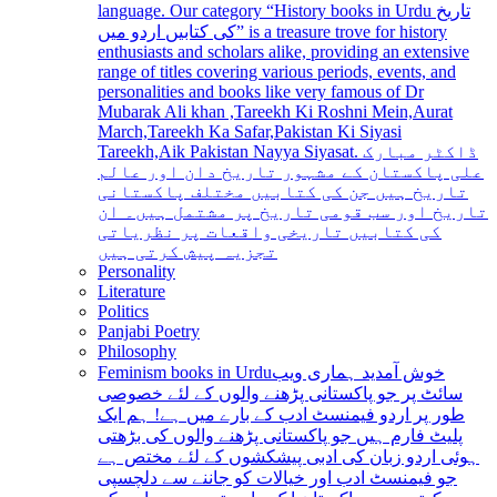
language. Our category “History books in Urdu تاریخ
کی کتابیں اردو میں” is a treasure trove for history
enthusiasts and scholars alike, providing an extensive
range of titles covering various periods, events, and
personalities and books like very famous of Dr
Mubarak Ali khan ,Tareekh Ki Roshni Mein,Aurat
March,Tareekh Ka Safar,Pakistan Ki Siyasi
Tareekh,Aik Pakistan Nayya Siyasat. ڈاکٹر مبارک
علی پاکستان کے مشہور تاریخ دان اور عالم
تاریخ ہیں جن کی کتابیں مختلف پاکستانی
تاریخ اور سب قومی تاریخ پر مشتمل ہیں۔ ان
کی کتابیں تاریخی واقعات پر نظریاتی
تجزیہ پیش کرتی ہیں
Personality
Literature
Politics
Panjabi Poetry
Philosophy
Feminism books in Urdu
خوش آمدید ہماری ویب
سائٹ پر جو پاکستانی پڑھنے والوں کے لئے خصوصی
طور پر اردو فیمنسٹ ادب کے بارے میں ہے! ہم ایک
پلیٹ فارم ہیں جو پاکستانی پڑھنے والوں کی بڑھتی
ہوئی اردو زبان کی ادبی پیشکشوں کے لئے مختص ہے
جو فیمنسٹ ادب اور خیالات کو جاننے سے دلچسپی