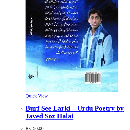
Quick View
Burf See Larki – Urdu Poetry by
Javed Soz Halai
₨
150.00