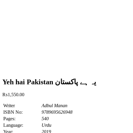
Yeh hai Pakistan یہ ہے پاکستان
₨
1,550.00
Writer
Adbul Manan
ISBN No:
9789695626948
Pages:
540
Language:
Urdu
Year:
2019