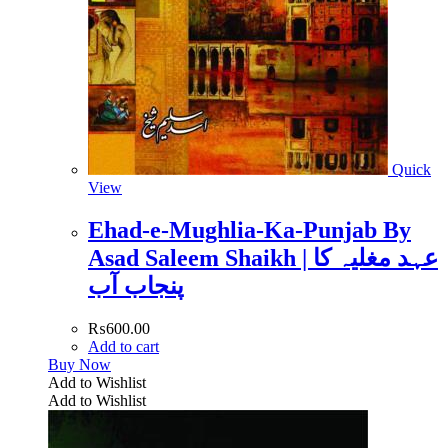
Quick
View
Ehad-e-Mughlia-Ka-Punjab By
Asad Saleem Shaikh | عہد مغلیہ کا
پنجاب آب
₨
600.00
Add to cart
Buy Now
Add to Wishlist
Add to Wishlist