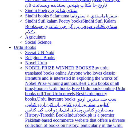
تاريخ جا ڪتاب پنھنجي پسنديده ويبسائيٽ تان
Sindhi Poetry سنڌي شاعري
Sindhi books Safarnama سفرناما
سنڌي ۾ سفرناما
Sindhi Sufi kalam Poetry books
Sindhi Sufi Kalam
Books.سنڌي ڪتاب صوفي بزرگن جي شاعري جو
ڪلام
Agriculture
Social Science
Urdu Books
Seerat UN Nabi
Religious Books
Novel Urdu
NOBEL PRIZE WINNER BOOKS
Buy urdu
translated books online.Anyone who loves classic
literature and is interested in exploring the works of
Nobel Prize-winning authors.Best Urdu books of all
time,Popular Urdu books,Free Urdu books online,Urdu
books pdf,Top Urdu novels,Best Urdu poetry
books,Urdu literature books. سب سے بہترین اردو
کتابیں ,مشہور اردو کتابیں آن لائن اردو کتابیں
مفت,اردو کتابیں پی ڈی ایف,اردو ادب کی کتابیں
History-Tareekh Books
Indusbook.pk is a premier
Pakistan-based ecommerce website that offers a diverse
collection of books on history, particularly in the Urdu