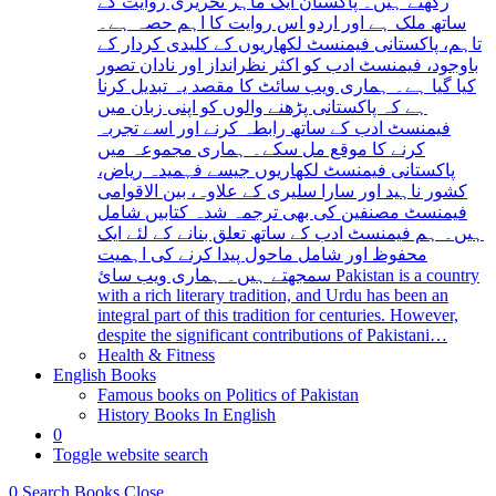
رکھتے ہیں۔ پاکستان ایک ماہر تحریری روایت کے
ساتھ ملک ہے اور اردو اس روایت کا اہم حصہ ہے۔
تاہم، پاکستانی فیمنسٹ لکھاریوں کے کلیدی کردار کے
باوجود، فیمنسٹ ادب کو اکثر نظرانداز اور نادان تصور
کیا گیا ہے۔ ہماری ویب سائٹ کا مقصد یہ تبدیل کرنا
ہے کہ پاکستانی پڑھنے والوں کو اپنی زبان میں
فیمنسٹ ادب کے ساتھ رابطہ کرنے اور اسے تجربہ
کرنے کا موقع مل سکے۔ ہماری مجموعہ میں
پاکستانی فیمنسٹ لکھاریوں جیسے فہمیدہ ریاض،
کشور ناہید اور سارا سلیری کے علاوہ، بین الاقوامی
فیمنسٹ مصنفین کی بھی ترجمہ شدہ کتابیں شامل
ہیں۔ ہم فیمنسٹ ادب کے ساتھ تعلق بنانے کے لئے ایک
محفوظ اور شامل ماحول پیدا کرنے کی اہمیت
سمجھتے ہیں۔ ہماری ویب سائ Pakistan is a country
with a rich literary tradition, and Urdu has been an
integral part of this tradition for centuries. However,
despite the significant contributions of Pakistani…
Health & Fitness
English Books
Famous books on Politics of Pakistan
History Books In English
0
Toggle website search
0
Search Books
Close