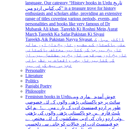
language. Our category “History books in Urdu تاریخ
کی کتابیں اردو میں” is a treasure trove for history
enthusiasts and scholars alike, providing an extensive
range of titles covering various periods, events, and
personalities and books like very famous of Dr
Mubarak Ali khan ,Tareekh Ki Roshni Mein,Aurat
March,Tareekh Ka Safar,Pakistan Ki Siyasi
Tareekh,Aik Pakistan Nayya Siyasat. ڈاکٹر مبارک
علی پاکستان کے مشہور تاریخ دان اور عالم
تاریخ ہیں جن کی کتابیں مختلف پاکستانی
تاریخ اور سب قومی تاریخ پر مشتمل ہیں۔ ان
کی کتابیں تاریخی واقعات پر نظریاتی
تجزیہ پیش کرتی ہیں
Personality
Literature
Politics
Panjabi Poetry
Philosophy
Feminism books in Urdu
خوش آمدید ہماری ویب
سائٹ پر جو پاکستانی پڑھنے والوں کے لئے خصوصی
طور پر اردو فیمنسٹ ادب کے بارے میں ہے! ہم ایک
پلیٹ فارم ہیں جو پاکستانی پڑھنے والوں کی بڑھتی
ہوئی اردو زبان کی ادبی پیشکشوں کے لئے مختص ہے
جو فیمنسٹ ادب اور خیالات کو جاننے سے دلچسپی