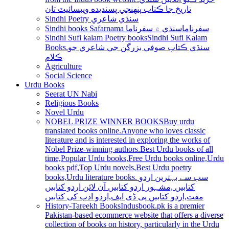
تاريخ جا ڪتاب پنھنجي پسنديده ويبسائيٽ تان
Sindhi Poetry سنڌي شاعري
Sindhi books Safarnama سفرناما
سنڌي ۾ سفرناما
Sindhi Sufi kalam Poetry books
Sindhi Sufi Kalam
Books.سنڌي ڪتاب صوفي بزرگن جي شاعري جو
ڪلام
Agriculture
Social Science
Urdu Books
Seerat UN Nabi
Religious Books
Novel Urdu
NOBEL PRIZE WINNER BOOKS
Buy urdu
translated books online.Anyone who loves classic
literature and is interested in exploring the works of
Nobel Prize-winning authors.Best Urdu books of all
time,Popular Urdu books,Free Urdu books online,Urdu
books pdf,Top Urdu novels,Best Urdu poetry
books,Urdu literature books. سب سے بہترین اردو
کتابیں ,مشہور اردو کتابیں آن لائن اردو کتابیں
مفت,اردو کتابیں پی ڈی ایف,اردو ادب کی کتابیں
History-Tareekh Books
Indusbook.pk is a premier
Pakistan-based ecommerce website that offers a diverse
collection of books on history, particularly in the Urdu