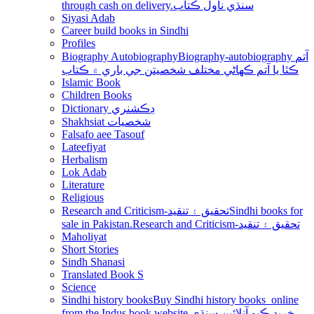
through cash on delivery.سنڌي ناول ڪتاب
Siyasi Adab
Career build books in Sindhi
Profiles
Biography Autobiography
Biography-autobiography آتم
ڪٿا يا آتم ڪھاڻي مختلف شخصيتن جي باري ۾ ڪتاب
Islamic Book
Children Books
Dictionary ڊڪشنري
Shakhsiat شخصيات
Falsafo aee Tasouf
Lateefiyat
Herbalism
Lok Adab
Literature
Religious
Research and Criticism-تحقيق ۽ تنقيد
Sindhi books for
sale in Pakistan.Research and Criticism-تحقيق ۽ تنقيد
Maholiyat
Short Stories
Sindh Shanasi
Translated Book S
Science
Sindhi history books
Buy Sindhi history books online
from the Indus book website.خريد ڪيو آنلائين سنڌي