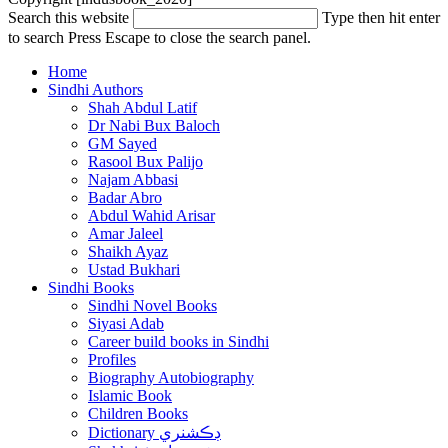
Search this website
Type then hit enter
to search
Press Escape to close the search panel.
Home
Sindhi Authors
Shah Abdul Latif
Dr Nabi Bux Baloch
GM Sayed
Rasool Bux Palijo
Najam Abbasi
Badar Abro
Abdul Wahid Arisar
Amar Jaleel
Shaikh Ayaz
Ustad Bukhari
Sindhi Books
Sindhi Novel Books
Siyasi Adab
Career build books in Sindhi
Profiles
Biography Autobiography
Islamic Book
Children Books
Dictionary ڊڪشنري