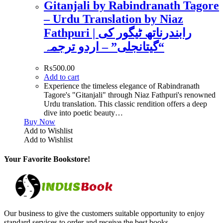
Gitanjali by Rabindranath Tagore
– Urdu Translation by Niaz
Fathpuri | رابندرناتھ ٹیگور کی
“گیتانجلی” – اردو ترجمہ
₨
500.00
Add to cart
Experience the timeless elegance of Rabindranath
Tagore's "Gitanjali" through Niaz Fathpuri's renowned
Urdu translation. This classic rendition offers a deep
dive into poetic beauty…
Buy Now
Add to Wishlist
Add to Wishlist
Your Favorite Bookstore!
Our business to give the customers suitable opportunity to enjoy
standard services to order and receive the best books.