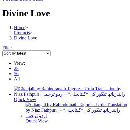
Divine Love
Home
>
Products
>
Divine Love
Filter
View:
28
56
All
Quick View
Quick View