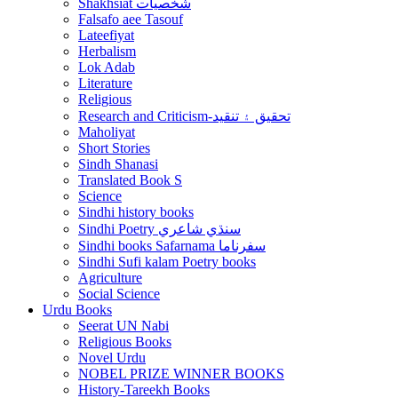
Shakhsiat شخصيات
Falsafo aee Tasouf
Lateefiyat
Herbalism
Lok Adab
Literature
Religious
Research and Criticism-تحقيق ۽ تنقيد
Maholiyat
Short Stories
Sindh Shanasi
Translated Book S
Science
Sindhi history books
Sindhi Poetry سنڌي شاعري
Sindhi books Safarnama سفرناما
Sindhi Sufi kalam Poetry books
Agriculture
Social Science
Urdu Books
Seerat UN Nabi
Religious Books
Novel Urdu
NOBEL PRIZE WINNER BOOKS
History-Tareekh Books