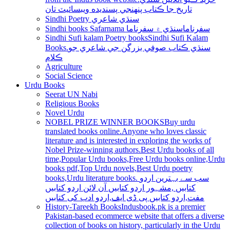
تاريخ جا ڪتاب پنھنجي پسنديده ويبسائيٽ تان
Sindhi Poetry سنڌي شاعري
Sindhi books Safarnama سفرناما
سنڌي ۾ سفرناما
Sindhi Sufi kalam Poetry books
Sindhi Sufi Kalam
Books.سنڌي ڪتاب صوفي بزرگن جي شاعري جو
ڪلام
Agriculture
Social Science
Urdu Books
Seerat UN Nabi
Religious Books
Novel Urdu
NOBEL PRIZE WINNER BOOKS
Buy urdu
translated books online.Anyone who loves classic
literature and is interested in exploring the works of
Nobel Prize-winning authors.Best Urdu books of all
time,Popular Urdu books,Free Urdu books online,Urdu
books pdf,Top Urdu novels,Best Urdu poetry
books,Urdu literature books. سب سے بہترین اردو
کتابیں ,مشہور اردو کتابیں آن لائن اردو کتابیں
مفت,اردو کتابیں پی ڈی ایف,اردو ادب کی کتابیں
History-Tareekh Books
Indusbook.pk is a premier
Pakistan-based ecommerce website that offers a diverse
collection of books on history, particularly in the Urdu