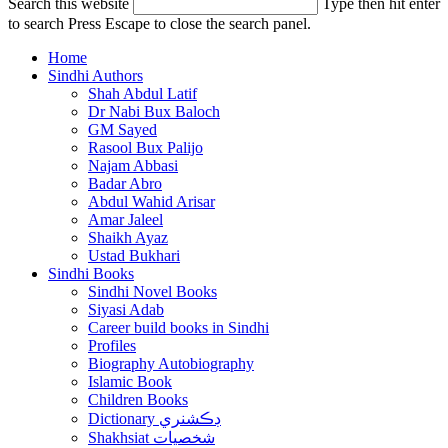
Search this website
Type then hit enter
to search
Press Escape to close the search panel.
Home
Sindhi Authors
Shah Abdul Latif
Dr Nabi Bux Baloch
GM Sayed
Rasool Bux Palijo
Najam Abbasi
Badar Abro
Abdul Wahid Arisar
Amar Jaleel
Shaikh Ayaz
Ustad Bukhari
Sindhi Books
Sindhi Novel Books
Siyasi Adab
Career build books in Sindhi
Profiles
Biography Autobiography
Islamic Book
Children Books
Dictionary ڊڪشنري
Shakhsiat شخصيات