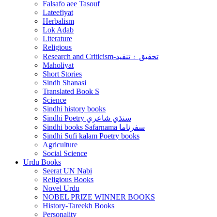
Falsafo aee Tasouf
Lateefiyat
Herbalism
Lok Adab
Literature
Religious
Research and Criticism-تحقيق ۽ تنقيد
Maholiyat
Short Stories
Sindh Shanasi
Translated Book S
Science
Sindhi history books
Sindhi Poetry سنڌي شاعري
Sindhi books Safarnama سفرناما
Sindhi Sufi kalam Poetry books
Agriculture
Social Science
Urdu Books
Seerat UN Nabi
Religious Books
Novel Urdu
NOBEL PRIZE WINNER BOOKS
History-Tareekh Books
Personality