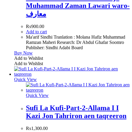
Muhammad Zaman Lawari waro-
معارف
₨
900.00
Add to cart
Ma'arif Sindhi Tranlation : Molana Hafiz Muhammad
Ramzan Maheri Research: Dr Abdul Ghafar Soomro
Publisher: Sindhi Adabi Board
Buy Now
Add to Wishlist
Add to Wishlist
Quick View
Quick View
Sufi La Kufi-Part-2-Allama I I
Kazi Jon Tahriron aen taqreeron
₨
1,300.00