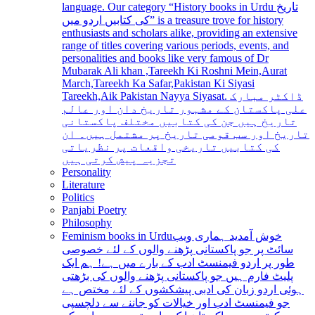
language. Our category “History books in Urdu تاریخ
کی کتابیں اردو میں” is a treasure trove for history
enthusiasts and scholars alike, providing an extensive
range of titles covering various periods, events, and
personalities and books like very famous of Dr
Mubarak Ali khan ,Tareekh Ki Roshni Mein,Aurat
March,Tareekh Ka Safar,Pakistan Ki Siyasi
Tareekh,Aik Pakistan Nayya Siyasat. ڈاکٹر مبارک
علی پاکستان کے مشہور تاریخ دان اور عالم
تاریخ ہیں جن کی کتابیں مختلف پاکستانی
تاریخ اور سب قومی تاریخ پر مشتمل ہیں۔ ان
کی کتابیں تاریخی واقعات پر نظریاتی
تجزیہ پیش کرتی ہیں
Personality
Literature
Politics
Panjabi Poetry
Philosophy
Feminism books in Urdu
خوش آمدید ہماری ویب
سائٹ پر جو پاکستانی پڑھنے والوں کے لئے خصوصی
طور پر اردو فیمنسٹ ادب کے بارے میں ہے! ہم ایک
پلیٹ فارم ہیں جو پاکستانی پڑھنے والوں کی بڑھتی
ہوئی اردو زبان کی ادبی پیشکشوں کے لئے مختص ہے
جو فیمنسٹ ادب اور خیالات کو جاننے سے دلچسپی