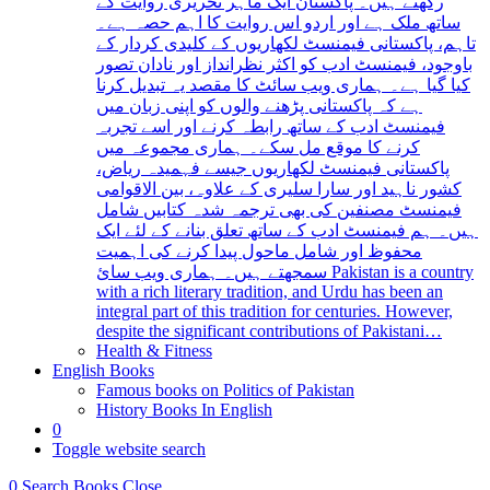
رکھتے ہیں۔ پاکستان ایک ماہر تحریری روایت کے
ساتھ ملک ہے اور اردو اس روایت کا اہم حصہ ہے۔
تاہم، پاکستانی فیمنسٹ لکھاریوں کے کلیدی کردار کے
باوجود، فیمنسٹ ادب کو اکثر نظرانداز اور نادان تصور
کیا گیا ہے۔ ہماری ویب سائٹ کا مقصد یہ تبدیل کرنا
ہے کہ پاکستانی پڑھنے والوں کو اپنی زبان میں
فیمنسٹ ادب کے ساتھ رابطہ کرنے اور اسے تجربہ
کرنے کا موقع مل سکے۔ ہماری مجموعہ میں
پاکستانی فیمنسٹ لکھاریوں جیسے فہمیدہ ریاض،
کشور ناہید اور سارا سلیری کے علاوہ، بین الاقوامی
فیمنسٹ مصنفین کی بھی ترجمہ شدہ کتابیں شامل
ہیں۔ ہم فیمنسٹ ادب کے ساتھ تعلق بنانے کے لئے ایک
محفوظ اور شامل ماحول پیدا کرنے کی اہمیت
سمجھتے ہیں۔ ہماری ویب سائ Pakistan is a country
with a rich literary tradition, and Urdu has been an
integral part of this tradition for centuries. However,
despite the significant contributions of Pakistani…
Health & Fitness
English Books
Famous books on Politics of Pakistan
History Books In English
0
Toggle website search
0
Search Books
Close