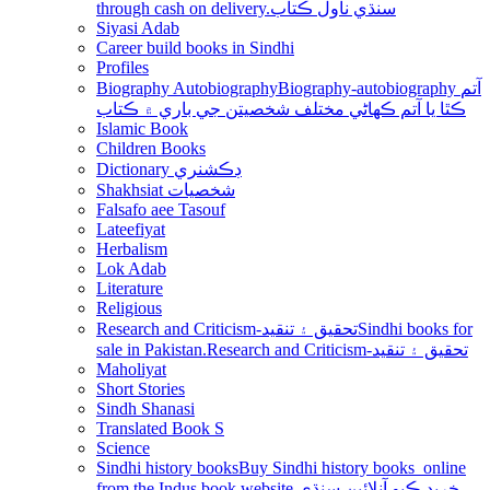
through cash on delivery.سنڌي ناول ڪتاب
Siyasi Adab
Career build books in Sindhi
Profiles
Biography Autobiography
Biography-autobiography آتم
ڪٿا يا آتم ڪھاڻي مختلف شخصيتن جي باري ۾ ڪتاب
Islamic Book
Children Books
Dictionary ڊڪشنري
Shakhsiat شخصيات
Falsafo aee Tasouf
Lateefiyat
Herbalism
Lok Adab
Literature
Religious
Research and Criticism-تحقيق ۽ تنقيد
Sindhi books for
sale in Pakistan.Research and Criticism-تحقيق ۽ تنقيد
Maholiyat
Short Stories
Sindh Shanasi
Translated Book S
Science
Sindhi history books
Buy Sindhi history books online
from the Indus book website.خريد ڪيو آنلائين سنڌي