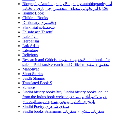
Biography Autobiography
Biography-autobiography آتم
ڪٿا يا آتم ڪھاڻي مختلف شخصيتن جي باري ۾ ڪتاب
Islamic Book
Children Books
Dictionary ڊڪشنري
Shakhsiat شخصيات
Falsafo aee Tasouf
Lateefiyat
Herbalism
Lok Adab
Literature
Religious
Research and Criticism-تحقيق ۽ تنقيد
Sindhi books for
sale in Pakistan.Research and Criticism-تحقيق ۽ تنقيد
Maholiyat
Short Stories
Sindh Shanasi
Translated Book S
Science
Sindhi history books
Buy Sindhi history books online
from the Indus book website.خريد ڪيو آنلائين سنڌي
تاريخ جا ڪتاب پنھنجي پسنديده ويبسائيٽ تان
Sindhi Poetry سنڌي شاعري
Sindhi books Safarnama سفرناما
سنڌي ۾ سفرناما