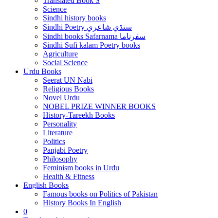
Translated Book S
Science
Sindhi history books
Sindhi Poetry سنڌي شاعري
Sindhi books Safarnama سفرناما
Sindhi Sufi kalam Poetry books
Agriculture
Social Science
Urdu Books
Seerat UN Nabi
Religious Books
Novel Urdu
NOBEL PRIZE WINNER BOOKS
History-Tareekh Books
Personality
Literature
Politics
Panjabi Poetry
Philosophy
Feminism books in Urdu
Health & Fitness
English Books
Famous books on Politics of Pakistan
History Books In English
0