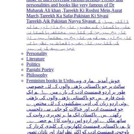
personalities and books like very famous of Dr
Mubarak Ali khan ,Tareekh Ki Roshni Mein,Aurat
March,Tareekh Ka Safar,Pakistan Ki Siyasi
Tareekh,Aik Pakistan Nayya Siyasat. ڈاکٹر مبارک
علی پاکستان کے مشہور تاریخ دان اور عالم
تاریخ ہیں جن کی کتابیں مختلف پاکستانی
تاریخ اور سب قومی تاریخ پر مشتمل ہیں۔ ان
کی کتابیں تاریخی واقعات پر نظریاتی
تجزیہ پیش کرتی ہیں
Personality
Literature
Politics
Panjabi Poetry
Philosophy
Feminism books in Urdu
خوش آمدید ہماری ویب
سائٹ پر جو پاکستانی پڑھنے والوں کے لئے خصوصی
طور پر اردو فیمنسٹ ادب کے بارے میں ہے! ہم ایک
پلیٹ فارم ہیں جو پاکستانی پڑھنے والوں کی بڑھتی
ہوئی اردو زبان کی ادبی پیشکشوں کے لئے مختص ہے
جو فیمنسٹ ادب اور خیالات کو جاننے سے دلچسپی
رکھتے ہیں۔ پاکستان ایک ماہر تحریری روایت کے
ساتھ ملک ہے اور اردو اس روایت کا اہم حصہ ہے۔
تاہم، پاکستانی فیمنسٹ لکھاریوں کے کلیدی کردار کے
باوجود، فیمنسٹ ادب کو اکثر نظرانداز اور نادان تصور