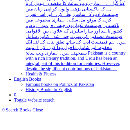
کیا گیا ہے۔ ہماری ویب سائٹ کا مقصد یہ تبدیل کرنا
ہے کہ پاکستانی پڑھنے والوں کو اپنی زبان میں
فیمنسٹ ادب کے ساتھ رابطہ کرنے اور اسے تجربہ
کرنے کا موقع مل سکے۔ ہماری مجموعہ میں
پاکستانی فیمنسٹ لکھاریوں جیسے فہمیدہ ریاض،
کشور ناہید اور سارا سلیری کے علاوہ، بین الاقوامی
فیمنسٹ مصنفین کی بھی ترجمہ شدہ کتابیں شامل
ہیں۔ ہم فیمنسٹ ادب کے ساتھ تعلق بنانے کے لئے ایک
محفوظ اور شامل ماحول پیدا کرنے کی اہمیت
سمجھتے ہیں۔ ہماری ویب سائ Pakistan is a country
with a rich literary tradition, and Urdu has been an
integral part of this tradition for centuries. However,
despite the significant contributions of Pakistani…
Health & Fitness
English Books
Famous books on Politics of Pakistan
History Books In English
0
Toggle website search
0
Search Books
Close