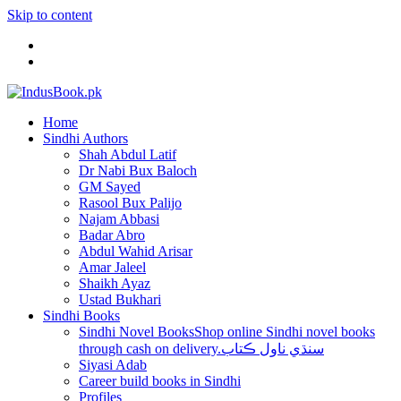
Skip to content
Home
Sindhi Authors
Shah Abdul Latif
Dr Nabi Bux Baloch
GM Sayed
Rasool Bux Palijo
Najam Abbasi
Badar Abro
Abdul Wahid Arisar
Amar Jaleel
Shaikh Ayaz
Ustad Bukhari
Sindhi Books
Sindhi Novel Books
Shop online Sindhi novel books
through cash on delivery.سنڌي ناول ڪتاب
Siyasi Adab
Career build books in Sindhi
Profiles