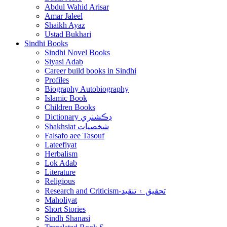
Abdul Wahid Arisar
Amar Jaleel
Shaikh Ayaz
Ustad Bukhari
Sindhi Books
Sindhi Novel Books
Siyasi Adab
Career build books in Sindhi
Profiles
Biography Autobiography
Islamic Book
Children Books
Dictionary ڊڪشنري
Shakhsiat شخصيات
Falsafo aee Tasouf
Lateefiyat
Herbalism
Lok Adab
Literature
Religious
Research and Criticism-تحقيق ۽ تنقيد
Maholiyat
Short Stories
Sindh Shanasi