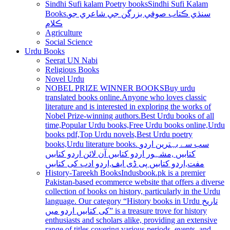
Sindhi Sufi kalam Poetry books
Sindhi Sufi Kalam
Books.سنڌي ڪتاب صوفي بزرگن جي شاعري جو
ڪلام
Agriculture
Social Science
Urdu Books
Seerat UN Nabi
Religious Books
Novel Urdu
NOBEL PRIZE WINNER BOOKS
Buy urdu
translated books online.Anyone who loves classic
literature and is interested in exploring the works of
Nobel Prize-winning authors.Best Urdu books of all
time,Popular Urdu books,Free Urdu books online,Urdu
books pdf,Top Urdu novels,Best Urdu poetry
books,Urdu literature books. سب سے بہترین اردو
کتابیں ,مشہور اردو کتابیں آن لائن اردو کتابیں
مفت,اردو کتابیں پی ڈی ایف,اردو ادب کی کتابیں
History-Tareekh Books
Indusbook.pk is a premier
Pakistan-based ecommerce website that offers a diverse
collection of books on history, particularly in the Urdu
language. Our category “History books in Urdu تاریخ
کی کتابیں اردو میں” is a treasure trove for history
enthusiasts and scholars alike, providing an extensive
range of titles covering various periods, events, and