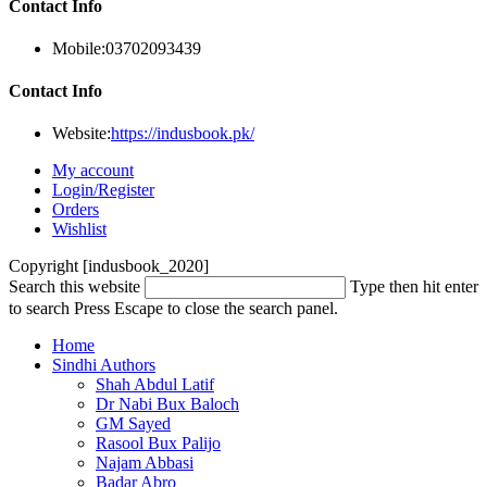
Contact Info
Mobile:
03702093439
Contact Info
Website:
https://indusbook.pk/
My account
Login/Register
Orders
Wishlist
Copyright [indusbook_2020]
Search this website
Type then hit enter
to search
Press Escape to close the search panel.
Home
Sindhi Authors
Shah Abdul Latif
Dr Nabi Bux Baloch
GM Sayed
Rasool Bux Palijo
Najam Abbasi
Badar Abro