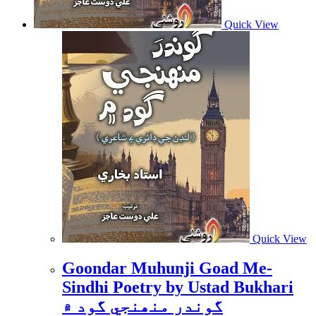
Quick View
Quick View
Goondar Muhunji Goad Me-
Sindhi Poetry by Ustad Bukhari
گوندر منھنجي گود ۾