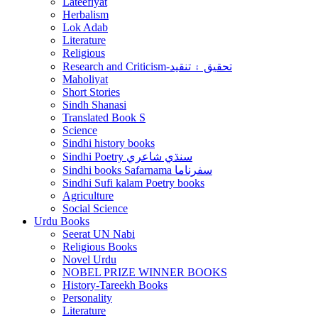
Lateefiyat
Herbalism
Lok Adab
Literature
Religious
Research and Criticism-تحقيق ۽ تنقيد
Maholiyat
Short Stories
Sindh Shanasi
Translated Book S
Science
Sindhi history books
Sindhi Poetry سنڌي شاعري
Sindhi books Safarnama سفرناما
Sindhi Sufi kalam Poetry books
Agriculture
Social Science
Urdu Books
Seerat UN Nabi
Religious Books
Novel Urdu
NOBEL PRIZE WINNER BOOKS
History-Tareekh Books
Personality
Literature