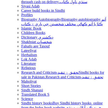
through cash on delivery.سنڌي ناول ڪتاب
Siyasi Adab
Career build books in Sindhi
Profiles
Biography Autobiography
Biography-autobiography آتم
ڪٿا يا آتم ڪھاڻي مختلف شخصيتن جي باري ۾ ڪتاب
Islamic Book
Children Books
Dictionary ڊڪشنري
Shakhsiat شخصيات
Falsafo aee Tasouf
Lateefiyat
Herbalism
Lok Adab
Literature
Religious
Research and Criticism-تحقيق ۽ تنقيد
Sindhi books for
sale in Pakistan.Research and Criticism-تحقيق ۽ تنقيد
Maholiyat
Short Stories
Sindh Shanasi
Translated Book S
Science
Sindhi history books
Buy Sindhi history books online
from the Indus book website.خريد ڪيو آنلائين سنڌي