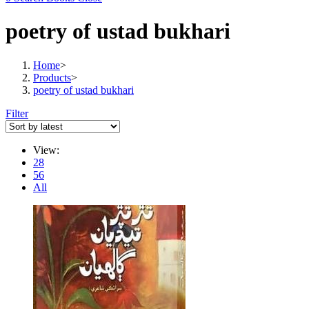
poetry of ustad bukhari
Home
>
Products
>
poetry of ustad bukhari
Filter
View:
28
56
All