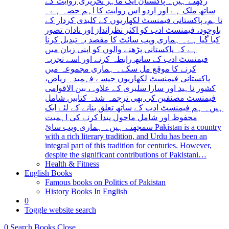
رکھتے ہیں۔ پاکستان ایک ماہر تحریری روایت کے
ساتھ ملک ہے اور اردو اس روایت کا اہم حصہ ہے۔
تاہم، پاکستانی فیمنسٹ لکھاریوں کے کلیدی کردار کے
باوجود، فیمنسٹ ادب کو اکثر نظرانداز اور نادان تصور
کیا گیا ہے۔ ہماری ویب سائٹ کا مقصد یہ تبدیل کرنا
ہے کہ پاکستانی پڑھنے والوں کو اپنی زبان میں
فیمنسٹ ادب کے ساتھ رابطہ کرنے اور اسے تجربہ
کرنے کا موقع مل سکے۔ ہماری مجموعہ میں
پاکستانی فیمنسٹ لکھاریوں جیسے فہمیدہ ریاض،
کشور ناہید اور سارا سلیری کے علاوہ، بین الاقوامی
فیمنسٹ مصنفین کی بھی ترجمہ شدہ کتابیں شامل
ہیں۔ ہم فیمنسٹ ادب کے ساتھ تعلق بنانے کے لئے ایک
محفوظ اور شامل ماحول پیدا کرنے کی اہمیت
سمجھتے ہیں۔ ہماری ویب سائ Pakistan is a country
with a rich literary tradition, and Urdu has been an
integral part of this tradition for centuries. However,
despite the significant contributions of Pakistani…
Health & Fitness
English Books
Famous books on Politics of Pakistan
History Books In English
0
Toggle website search
0
Search Books
Close