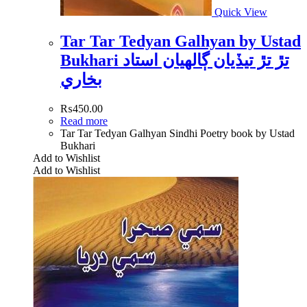
Quick View
Tar Tar Tedyan Galhyan by Ustad
Bukhari تڙ تڙ تيڏيان ڳالھيان استاد
بخاري
₨
450.00
Read more
Tar Tar Tedyan Galhyan Sindhi Poetry book by Ustad
Bukhari
Add to Wishlist
Add to Wishlist