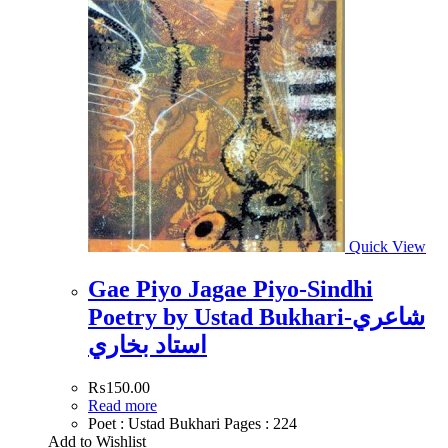
Quick View
Gae Piyo Jagae Piyo-Sindhi
Poetry by Ustad Bukhari-شاعري
استاد بخاري
₨
150.00
Read more
Poet : Ustad Bukhari Pages : 224
Add to Wishlist