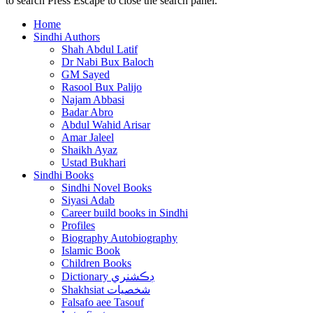
to search
Press Escape to close the search panel.
Home
Sindhi Authors
Shah Abdul Latif
Dr Nabi Bux Baloch
GM Sayed
Rasool Bux Palijo
Najam Abbasi
Badar Abro
Abdul Wahid Arisar
Amar Jaleel
Shaikh Ayaz
Ustad Bukhari
Sindhi Books
Sindhi Novel Books
Siyasi Adab
Career build books in Sindhi
Profiles
Biography Autobiography
Islamic Book
Children Books
Dictionary ڊڪشنري
Shakhsiat شخصيات
Falsafo aee Tasouf