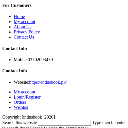
For Customers
Home
My account
About Us
Privacy Policy
Contact Us
Contact Info
Mobile:
03702093439
Contact Info
Website:
https://indusbook.pk/
My account
Login/Register
Orders
Wishlist
Copyright [indusbook_2020]
Search this website
Type then hit enter