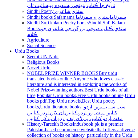
تاريخ جا ڪتاب پنھنجي پسنديده ويبسائيٽ تان
Sindhi Poetry سنڌي شاعري
Sindhi books Safarnama سفرناما
سنڌي ۾ سفرناما
Sindhi Sufi kalam Poetry books
Sindhi Sufi Kalam
Books.سنڌي ڪتاب صوفي بزرگن جي شاعري جو
ڪلام
Agriculture
Social Science
Urdu Books
Seerat UN Nabi
Religious Books
Novel Urdu
NOBEL PRIZE WINNER BOOKS
Buy urdu
translated books online.Anyone who loves classic
literature and is interested in exploring the works of
Nobel Prize-winning authors.Best Urdu books of all
time,Popular Urdu books,Free Urdu books online,Urdu
books pdf,Top Urdu novels,Best Urdu poetry
books,Urdu literature books. سب سے بہترین اردو
کتابیں ,مشہور اردو کتابیں آن لائن اردو کتابیں
مفت,اردو کتابیں پی ڈی ایف,اردو ادب کی کتابیں
History-Tareekh Books
Indusbook.pk is a premier
Pakistan-based ecommerce website that offers a diverse
collection of books on history, particularly in the Urdu