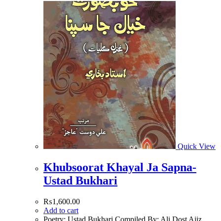
Quick View
Khubsoorat Khayal Ja Sapna-
Ustad Bukhari
₨
1,600.00
Add to cart
Poetry: Ustad Bukhari Compiled By: Ali Dost Ajiz