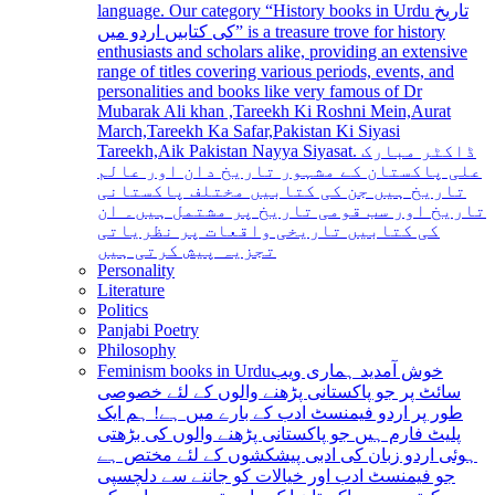
language. Our category “History books in Urdu تاریخ
کی کتابیں اردو میں” is a treasure trove for history
enthusiasts and scholars alike, providing an extensive
range of titles covering various periods, events, and
personalities and books like very famous of Dr
Mubarak Ali khan ,Tareekh Ki Roshni Mein,Aurat
March,Tareekh Ka Safar,Pakistan Ki Siyasi
Tareekh,Aik Pakistan Nayya Siyasat. ڈاکٹر مبارک
علی پاکستان کے مشہور تاریخ دان اور عالم
تاریخ ہیں جن کی کتابیں مختلف پاکستانی
تاریخ اور سب قومی تاریخ پر مشتمل ہیں۔ ان
کی کتابیں تاریخی واقعات پر نظریاتی
تجزیہ پیش کرتی ہیں
Personality
Literature
Politics
Panjabi Poetry
Philosophy
Feminism books in Urdu
خوش آمدید ہماری ویب
سائٹ پر جو پاکستانی پڑھنے والوں کے لئے خصوصی
طور پر اردو فیمنسٹ ادب کے بارے میں ہے! ہم ایک
پلیٹ فارم ہیں جو پاکستانی پڑھنے والوں کی بڑھتی
ہوئی اردو زبان کی ادبی پیشکشوں کے لئے مختص ہے
جو فیمنسٹ ادب اور خیالات کو جاننے سے دلچسپی