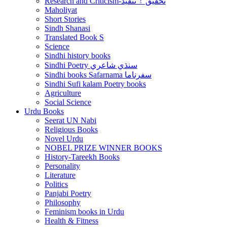
Research and Criticism-تحقيق ۽ تنقيد
Maholiyat
Short Stories
Sindh Shanasi
Translated Book S
Science
Sindhi history books
Sindhi Poetry سنڌي شاعري
Sindhi books Safarnama سفرناما
Sindhi Sufi kalam Poetry books
Agriculture
Social Science
Urdu Books
Seerat UN Nabi
Religious Books
Novel Urdu
NOBEL PRIZE WINNER BOOKS
History-Tareekh Books
Personality
Literature
Politics
Panjabi Poetry
Philosophy
Feminism books in Urdu
Health & Fitness