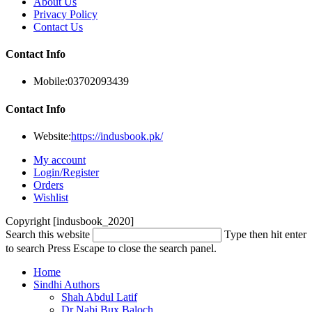
About Us
Privacy Policy
Contact Us
Contact Info
Mobile:
03702093439
Contact Info
Website:
https://indusbook.pk/
My account
Login/Register
Orders
Wishlist
Copyright [indusbook_2020]
Search this website
Type then hit enter
to search
Press Escape to close the search panel.
Home
Sindhi Authors
Shah Abdul Latif
Dr Nabi Bux Baloch