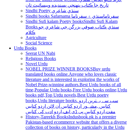
تاريخ جا ڪتاب پنھنجي پسنديده ويبسائيٽ تان
Sindhi Poetry سنڌي شاعري
Sindhi books Safarnama سفرناما
سنڌي ۾ سفرناما
Sindhi Sufi kalam Poetry books
Sindhi Sufi Kalam
Books.سنڌي ڪتاب صوفي بزرگن جي شاعري جو
ڪلام
Agriculture
Social Science
Urdu Books
Seerat UN Nabi
Religious Books
Novel Urdu
NOBEL PRIZE WINNER BOOKS
Buy urdu
translated books online.Anyone who loves classic
literature and is interested in exploring the works of
Nobel Prize-winning authors.Best Urdu books of all
time,Popular Urdu books,Free Urdu books online,Urdu
books pdf,Top Urdu novels,Best Urdu poetry
books,Urdu literature books. سب سے بہترین اردو
کتابیں ,مشہور اردو کتابیں آن لائن اردو کتابیں
مفت,اردو کتابیں پی ڈی ایف,اردو ادب کی کتابیں
History-Tareekh Books
Indusbook.pk is a premier
Pakistan-based ecommerce website that offers a diverse
collection of books on history, particularly in the Urdu