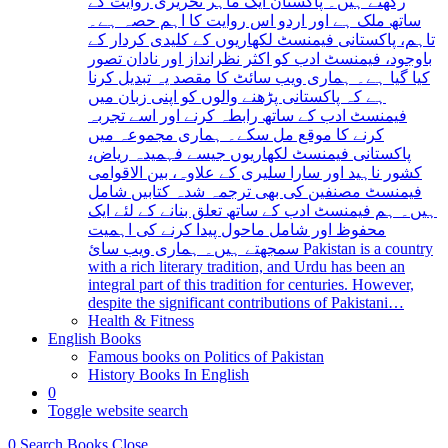
رکھتے ہیں۔ پاکستان ایک ماہر تحریری روایت کے
ساتھ ملک ہے اور اردو اس روایت کا اہم حصہ ہے۔
تاہم، پاکستانی فیمنسٹ لکھاریوں کے کلیدی کردار کے
باوجود، فیمنسٹ ادب کو اکثر نظرانداز اور نادان تصور
کیا گیا ہے۔ ہماری ویب سائٹ کا مقصد یہ تبدیل کرنا
ہے کہ پاکستانی پڑھنے والوں کو اپنی زبان میں
فیمنسٹ ادب کے ساتھ رابطہ کرنے اور اسے تجربہ
کرنے کا موقع مل سکے۔ ہماری مجموعہ میں
پاکستانی فیمنسٹ لکھاریوں جیسے فہمیدہ ریاض،
کشور ناہید اور سارا سلیری کے علاوہ، بین الاقوامی
فیمنسٹ مصنفین کی بھی ترجمہ شدہ کتابیں شامل
ہیں۔ ہم فیمنسٹ ادب کے ساتھ تعلق بنانے کے لئے ایک
محفوظ اور شامل ماحول پیدا کرنے کی اہمیت
سمجھتے ہیں۔ ہماری ویب سائ Pakistan is a country
with a rich literary tradition, and Urdu has been an
integral part of this tradition for centuries. However,
despite the significant contributions of Pakistani…
Health & Fitness
English Books
Famous books on Politics of Pakistan
History Books In English
0
Toggle website search
0
Search Books
Close