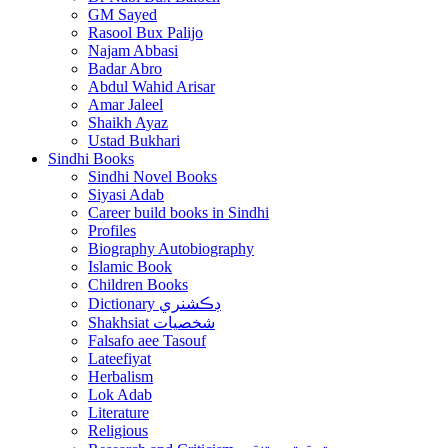
GM Sayed
Rasool Bux Palijo
Najam Abbasi
Badar Abro
Abdul Wahid Arisar
Amar Jaleel
Shaikh Ayaz
Ustad Bukhari
Sindhi Books
Sindhi Novel Books
Siyasi Adab
Career build books in Sindhi
Profiles
Biography Autobiography
Islamic Book
Children Books
Dictionary ڊڪشنري
Shakhsiat شخصيات
Falsafo aee Tasouf
Lateefiyat
Herbalism
Lok Adab
Literature
Religious