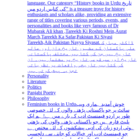
language. Our category “History books in Urdu تاریخ
کی کتابیں اردو میں” is a treasure trove for history
enthusiasts and scholars alike, providing an extensive
range of titles covering various periods, events, and
personalities and books like very famous of Dr
Mubarak Ali khan ,Tareekh Ki Roshni Mein,Aurat
March,Tareekh Ka Safar,Pakistan Ki Siyasi
Tareekh,Aik Pakistan Nayya Siyasat. ڈاکٹر مبارک
علی پاکستان کے مشہور تاریخ دان اور عالم
تاریخ ہیں جن کی کتابیں مختلف پاکستانی
تاریخ اور سب قومی تاریخ پر مشتمل ہیں۔ ان
کی کتابیں تاریخی واقعات پر نظریاتی
تجزیہ پیش کرتی ہیں
Personality
Literature
Politics
Panjabi Poetry
Philosophy
Feminism books in Urdu
خوش آمدید ہماری ویب
سائٹ پر جو پاکستانی پڑھنے والوں کے لئے خصوصی
طور پر اردو فیمنسٹ ادب کے بارے میں ہے! ہم ایک
پلیٹ فارم ہیں جو پاکستانی پڑھنے والوں کی بڑھتی
ہوئی اردو زبان کی ادبی پیشکشوں کے لئے مختص ہے
جو فیمنسٹ ادب اور خیالات کو جاننے سے دلچسپی