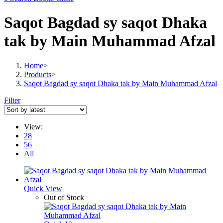
Saqot Bagdad sy saqot Dhaka
tak by Main Muhammad Afzal
Home
>
Products
>
Saqot Bagdad sy saqot Dhaka tak by Main Muhammad Afzal
Filter
View:
28
56
All
Quick View
Out of Stock