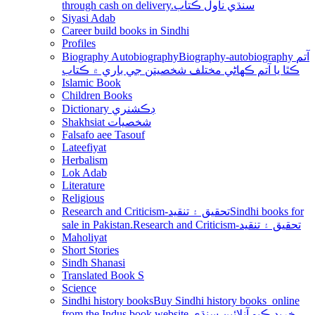
through cash on delivery.سنڌي ناول ڪتاب
Siyasi Adab
Career build books in Sindhi
Profiles
Biography Autobiography
Biography-autobiography آتم
ڪٿا يا آتم ڪھاڻي مختلف شخصيتن جي باري ۾ ڪتاب
Islamic Book
Children Books
Dictionary ڊڪشنري
Shakhsiat شخصيات
Falsafo aee Tasouf
Lateefiyat
Herbalism
Lok Adab
Literature
Religious
Research and Criticism-تحقيق ۽ تنقيد
Sindhi books for
sale in Pakistan.Research and Criticism-تحقيق ۽ تنقيد
Maholiyat
Short Stories
Sindh Shanasi
Translated Book S
Science
Sindhi history books
Buy Sindhi history books online
from the Indus book website.خريد ڪيو آنلائين سنڌي