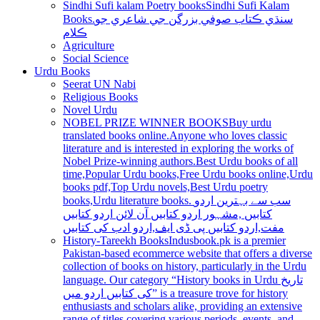
Sindhi Sufi kalam Poetry books
Sindhi Sufi Kalam
Books.سنڌي ڪتاب صوفي بزرگن جي شاعري جو
ڪلام
Agriculture
Social Science
Urdu Books
Seerat UN Nabi
Religious Books
Novel Urdu
NOBEL PRIZE WINNER BOOKS
Buy urdu
translated books online.Anyone who loves classic
literature and is interested in exploring the works of
Nobel Prize-winning authors.Best Urdu books of all
time,Popular Urdu books,Free Urdu books online,Urdu
books pdf,Top Urdu novels,Best Urdu poetry
books,Urdu literature books. سب سے بہترین اردو
کتابیں ,مشہور اردو کتابیں آن لائن اردو کتابیں
مفت,اردو کتابیں پی ڈی ایف,اردو ادب کی کتابیں
History-Tareekh Books
Indusbook.pk is a premier
Pakistan-based ecommerce website that offers a diverse
collection of books on history, particularly in the Urdu
language. Our category “History books in Urdu تاریخ
کی کتابیں اردو میں” is a treasure trove for history
enthusiasts and scholars alike, providing an extensive
range of titles covering various periods, events, and