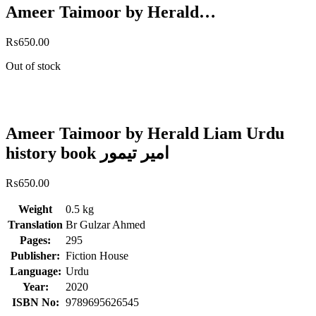
Ameer Taimoor by Herald…
₨
650.00
Out of stock
Ameer Taimoor by Herald Liam Urdu
history book امیر تیمور
₨
650.00
Weight
0.5 kg
Translation
Br Gulzar Ahmed
Pages:
295
Publisher:
Fiction House
Language:
Urdu
Year:
2020
ISBN No:
9789695626545