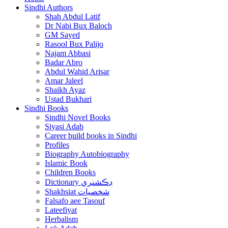
Sindhi Authors
Shah Abdul Latif
Dr Nabi Bux Baloch
GM Sayed
Rasool Bux Palijo
Najam Abbasi
Badar Abro
Abdul Wahid Arisar
Amar Jaleel
Shaikh Ayaz
Ustad Bukhari
Sindhi Books
Sindhi Novel Books
Siyasi Adab
Career build books in Sindhi
Profiles
Biography Autobiography
Islamic Book
Children Books
Dictionary ڊڪشنري
Shakhsiat شخصيات
Falsafo aee Tasouf
Lateefiyat
Herbalism