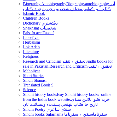
Biography Autobiography
Biography-autobiography آتم
ڪٿا يا آتم ڪھاڻي مختلف شخصيتن جي باري ۾ ڪتاب
Islamic Book
Children Books
Dictionary ڊڪشنري
Shakhsiat شخصيات
Falsafo aee Tasouf
Lateefiyat
Herbalism
Lok Adab
Literature
Religious
Research and Criticism-تحقيق ۽ تنقيد
Sindhi books for
sale in Pakistan.Research and Criticism-تحقيق ۽ تنقيد
Maholiyat
Short Stories
Sindh Shanasi
Translated Book S
Science
Sindhi history books
Buy Sindhi history books online
from the Indus book website.خريد ڪيو آنلائين سنڌي
تاريخ جا ڪتاب پنھنجي پسنديده ويبسائيٽ تان
Sindhi Poetry سنڌي شاعري
Sindhi books Safarnama سفرناما
سنڌي ۾ سفرناما