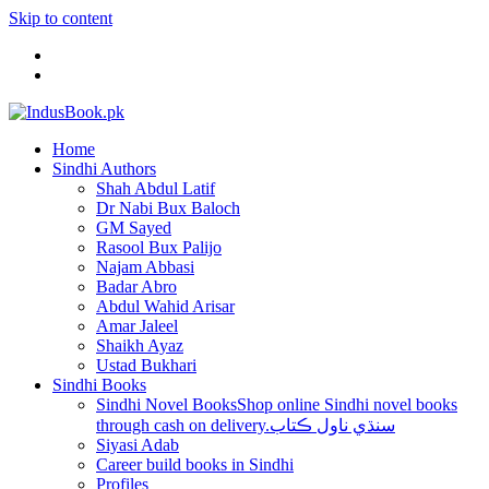
Skip to content
Home
Sindhi Authors
Shah Abdul Latif
Dr Nabi Bux Baloch
GM Sayed
Rasool Bux Palijo
Najam Abbasi
Badar Abro
Abdul Wahid Arisar
Amar Jaleel
Shaikh Ayaz
Ustad Bukhari
Sindhi Books
Sindhi Novel Books
Shop online Sindhi novel books
through cash on delivery.سنڌي ناول ڪتاب
Siyasi Adab
Career build books in Sindhi
Profiles