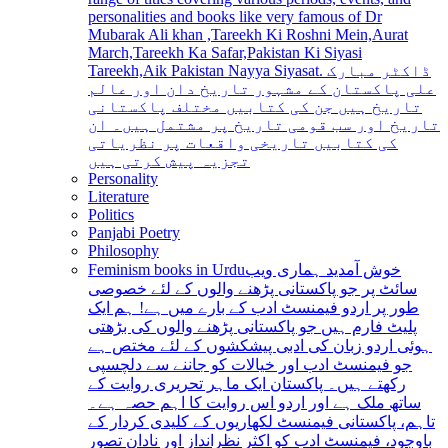
personalities and books like very famous of Dr
Mubarak Ali khan ,Tareekh Ki Roshni Mein,Aurat
March,Tareekh Ka Safar,Pakistan Ki Siyasi
Tareekh,Aik Pakistan Nayya Siyasat. ڈاکٹر مبارک
علی پاکستان کے مشہور تاریخ دان اور عالم
تاریخ ہیں جن کی کتابیں مختلف پاکستانی
تاریخ اور سب قومی تاریخ پر مشتمل ہیں۔ ان
کی کتابیں تاریخی واقعات پر نظریاتی
تجزیہ پیش کرتی ہیں
Personality
Literature
Politics
Panjabi Poetry
Philosophy
Feminism books in Urdu
خوش آمدید ہماری ویب
سائٹ پر جو پاکستانی پڑھنے والوں کے لئے خصوصی
طور پر اردو فیمنسٹ ادب کے بارے میں ہے! ہم ایک
پلیٹ فارم ہیں جو پاکستانی پڑھنے والوں کی بڑھتی
ہوئی اردو زبان کی ادبی پیشکشوں کے لئے مختص ہے
جو فیمنسٹ ادب اور خیالات کو جاننے سے دلچسپی
رکھتے ہیں۔ پاکستان ایک ماہر تحریری روایت کے
ساتھ ملک ہے اور اردو اس روایت کا اہم حصہ ہے۔
تاہم، پاکستانی فیمنسٹ لکھاریوں کے کلیدی کردار کے
باوجود، فیمنسٹ ادب کو اکثر نظرانداز اور نادان تصور