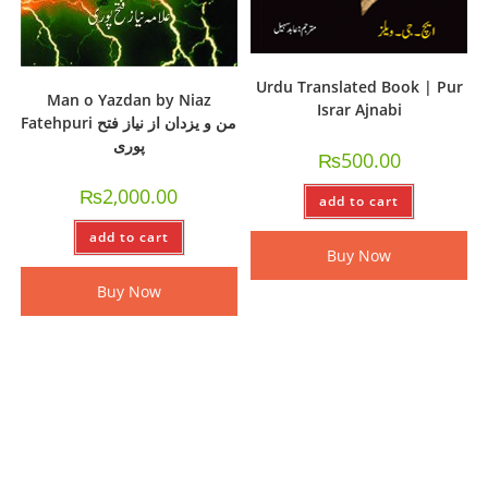
Urdu Translated Book | Pur
Man o Yazdan by Niaz
Israr Ajnabi
Fatehpuri من و یزدان از نیاز فتح
پوری
₨
500.00
₨
2,000.00
add to cart
add to cart
Buy Now
Buy Now