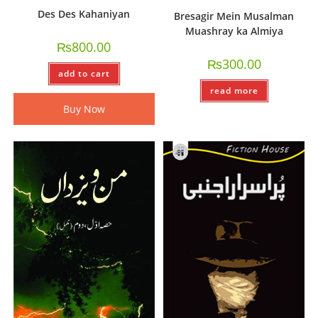
Des Des Kahaniyan
Bresagir Mein Musalman
Muashray ka Almiya
₨
800.00
₨
300.00
add to cart
read more
Buy Now