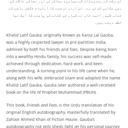
اُس وقت کے ہندوستان کے سیاسی، معاشرتی اور معاشی حالات کی
بھی عکاسی کرتی ہے۔ اس اردو ترجمے کا اہتمام فکشن ہاؤس کے
جناب ظہور احمد خاں نے کیا، جو کتاب کو پڑھنے کا ایک نیا
لطف دیتے ہیں۔
Khalid Latif Gauba, originally known as Kania Lal Gauba,
was a highly respected lawyer in pre-partition India,
admired by both his friends and foes. Despite being born
into a wealthy Hindu family, his success was self-made,
achieved through dedication, hard work, and keen
understanding. A turning point in his life came when he,
along with his wife, embraced Islam and adopted the name
Khalid Latif Gauba. Gauba later authored a well-received
book on the life of Prophet Muhammad (PBUH).
This book,
Friends and Foes
, is the Urdu translation of his
original English autobiography, masterfully translated by
Zahoor Ahmed Khan of Fiction House. Gauba’s
autobiography not only sheds light on his personal journey