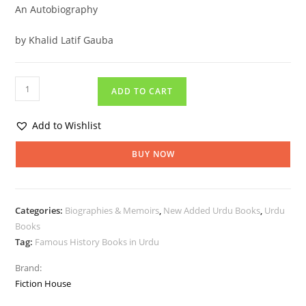
An Autobiography
by Khalid Latif Gauba
ADD TO CART
Add to Wishlist
BUY NOW
Categories:
Biographies & Memoirs
,
New Added Urdu Books
,
Urdu
Books
Tag:
Famous History Books in Urdu
Brand:
Fiction House