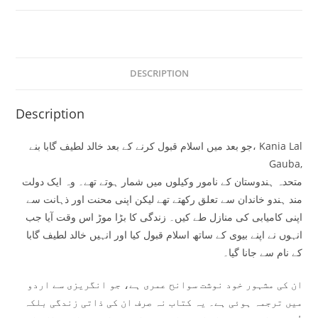
DESCRIPTION
Description
جو بعد میں اسلام قبول کرنے کے بعد خالد لطیف گابا بنے، Kania Lal
Gauba,
متحدہ ہندوستان کے نامور وکیلوں میں شمار ہوتے تھے۔ وہ ایک دولت
مند ہندو خاندان سے تعلق رکھتے تھے لیکن اپنی محنت اور ذہانت سے
اپنی کامیابی کی منازل طے کیں۔ زندگی کا بڑا موڑ اس وقت آیا جب
انہوں نے اپنے بیوی کے ساتھ اسلام قبول کیا اور انہیں خالد لطیف گابا
کے نام سے جانا گیا۔
ان کی مشہور خود نوشت سوانح عمری ہے، جو انگریزی سے اردو
میں ترجمہ ہوئی ہے۔ یہ کتاب نہ صرف ان کی ذاتی زندگی بلکہ