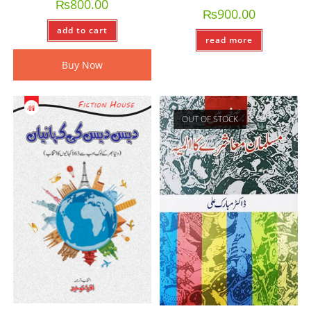
₨
800.00
₨
900.00
add to cart
read more
Buy Now
OUT OF STOCK