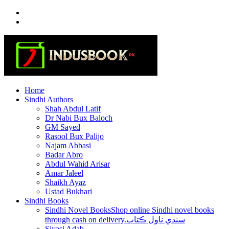
Skip
to
content
Home
Sindhi Authors
Shah Abdul Latif
Dr Nabi Bux Baloch
GM Sayed
Rasool Bux Palijo
Najam Abbasi
Badar Abro
Abdul Wahid Arisar
Amar Jaleel
Shaikh Ayaz
Ustad Bukhari
Sindhi Books
Sindhi Novel Books
Shop online Sindhi novel books
through cash on delivery.سنڌي ناول ڪتاب
Siyasi Adab