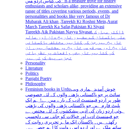
کی کتابیں اردو میں” is a treasure trove for history
enthusiasts and scholars alike, providing an extensive
range of titles covering various periods, events, and
personalities and books like very famous of Dr
Mubarak Ali khan ,Tareekh Ki Roshni Mein,Aurat
March,Tareekh Ka Safar,Pakistan Ki Siyasi
Tareekh,Aik Pakistan Nayya Siyasat. ڈاکٹر مبارک
علی پاکستان کے مشہور تاریخ دان اور عالم
تاریخ ہیں جن کی کتابیں مختلف پاکستانی
تاریخ اور سب قومی تاریخ پر مشتمل ہیں۔ ان
کی کتابیں تاریخی واقعات پر نظریاتی
تجزیہ پیش کرتی ہیں
Personality
Literature
Politics
Panjabi Poetry
Philosophy
Feminism books in Urdu
خوش آمدید ہماری ویب
سائٹ پر جو پاکستانی پڑھنے والوں کے لئے خصوصی
طور پر اردو فیمنسٹ ادب کے بارے میں ہے! ہم ایک
پلیٹ فارم ہیں جو پاکستانی پڑھنے والوں کی بڑھتی
ہوئی اردو زبان کی ادبی پیشکشوں کے لئے مختص ہے
جو فیمنسٹ ادب اور خیالات کو جاننے سے دلچسپی
رکھتے ہیں۔ پاکستان ایک ماہر تحریری روایت کے
ساتھ ملک ہے اور اردو اس روایت کا اہم حصہ ہے۔