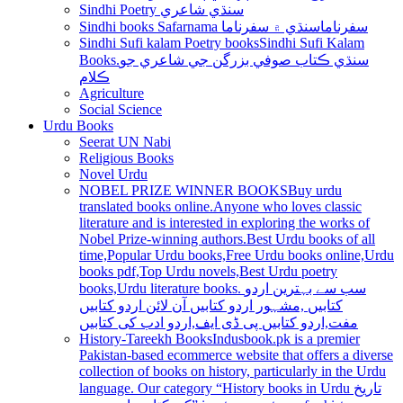
Sindhi Poetry سنڌي شاعري
Sindhi books Safarnama سفرناما
سنڌي ۾ سفرناما
Sindhi Sufi kalam Poetry books
Sindhi Sufi Kalam
Books.سنڌي ڪتاب صوفي بزرگن جي شاعري جو
ڪلام
Agriculture
Social Science
Urdu Books
Seerat UN Nabi
Religious Books
Novel Urdu
NOBEL PRIZE WINNER BOOKS
Buy urdu
translated books online.Anyone who loves classic
literature and is interested in exploring the works of
Nobel Prize-winning authors.Best Urdu books of all
time,Popular Urdu books,Free Urdu books online,Urdu
books pdf,Top Urdu novels,Best Urdu poetry
books,Urdu literature books. سب سے بہترین اردو
کتابیں ,مشہور اردو کتابیں آن لائن اردو کتابیں
مفت,اردو کتابیں پی ڈی ایف,اردو ادب کی کتابیں
History-Tareekh Books
Indusbook.pk is a premier
Pakistan-based ecommerce website that offers a diverse
collection of books on history, particularly in the Urdu
language. Our category “History books in Urdu تاریخ