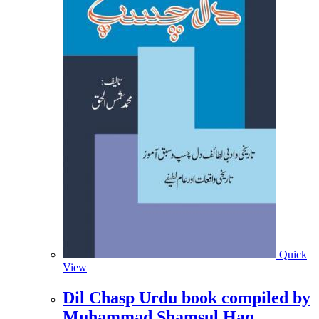
Quick
View
Dil Chasp Urdu book compiled by
Muhammad Shamsul Haq