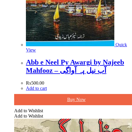
Quick
View
Abb e Neel Py Awargi by Najeeb
Mahfooz – آب نیل پہ آواگی
₨
500.00
Add to cart
Buy Now
Add to Wishlist
Add to Wishlist