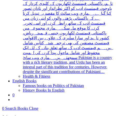
تاہم، پاکستانی فیمنسٹ لکھاریوں کے کلیدی کردار کے
باوجود، فیمنسٹ ادب کو اکثر نظرانداز اور نادان تصور
کیا گیا ہے۔ ہماری ویب سائٹ کا مقصد یہ تبدیل کرنا
ہے کہ پاکستانی پڑھنے والوں کو اپنی زبان میں
فیمنسٹ ادب کے ساتھ رابطہ کرنے اور اسے تجربہ
کرنے کا موقع مل سکے۔ ہماری مجموعہ میں
پاکستانی فیمنسٹ لکھاریوں جیسے فہمیدہ ریاض،
کشور ناہید اور سارا سلیری کے علاوہ، بین الاقوامی
فیمنسٹ مصنفین کی بھی ترجمہ شدہ کتابیں شامل
ہیں۔ ہم فیمنسٹ ادب کے ساتھ تعلق بنانے کے لئے ایک
محفوظ اور شامل ماحول پیدا کرنے کی اہمیت
سمجھتے ہیں۔ ہماری ویب سائ Pakistan is a country
with a rich literary tradition, and Urdu has been an
integral part of this tradition for centuries. However,
despite the significant contributions of Pakistani…
Health & Fitness
English Books
Famous books on Politics of Pakistan
History Books In English
0
Toggle
website
0
Search Books
Close
search