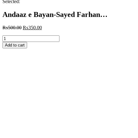
Selected:
Andaaz e Bayan-Sayed Farhan…
Original
Current
₨
500.00
₨
350.00
price
price
Andaaz
was:
is:
e
₨500.00.
₨350.00.
Add to cart
Bayan-
Sayed
Farhan
Ali
Zaidi-
انداز
بیان
quantity