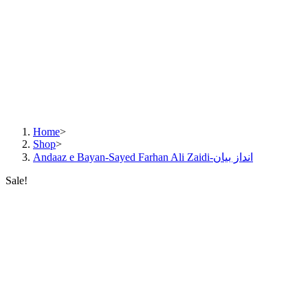
Home
>
Shop
>
Andaaz e Bayan-Sayed Farhan Ali Zaidi-انداز بیان
Sale!