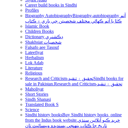
Career build books in Sindhi
Profiles
Biography Autobiography
Biography-autobiography آتم
ڪٿا يا آتم ڪھاڻي مختلف شخصيتن جي باري ۾ ڪتاب
Islamic Book
Children Books
Dictionary ڊڪشنري
Shakhsiat شخصيات
Falsafo aee Tasouf
Lateefiyat
Herbalism
Lok Adab
Literature
Religious
Research and Criticism-تحقيق ۽ تنقيد
Sindhi books for
sale in Pakistan.Research and Criticism-تحقيق ۽ تنقيد
Maholiyat
Short Stories
Sindh Shanasi
Translated Book S
Science
Sindhi history books
Buy Sindhi history books online
from the Indus book website.خريد ڪيو آنلائين سنڌي
تاريخ جا ڪتاب پنھنجي پسنديده ويبسائيٽ تان