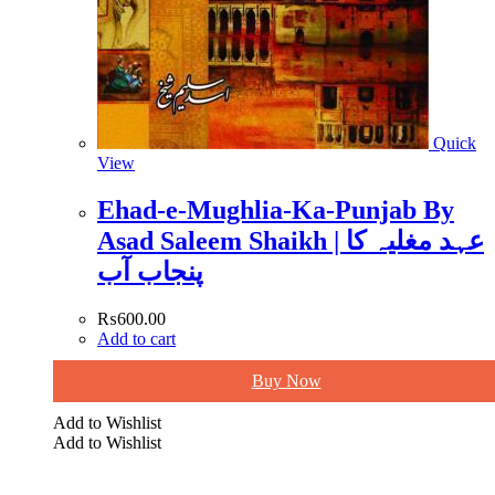
Quick
View
Ehad-e-Mughlia-Ka-Punjab By
Asad Saleem Shaikh | عہد مغلیہ کا
پنجاب آب
₨
600.00
Add to cart
Buy Now
Add to Wishlist
Add to Wishlist