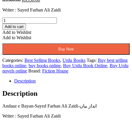
price
price
Writer : Sayed Farhan Ali Zaidi
was:
is:
₨500.00.
₨350.00.
Andaaz
e
Add to cart
Bayan-
Add to Wishlist
Sayed
Add to Wishlist
Farhan
Ali
Buy Now
Zaidi-
انداز
Categories:
Best Selling Books
,
Urdu Books
Tags:
Buy best selling
بیان
books online
,
buy books online
,
Buy Urdu Book Online
,
Buy Urdu
quantity
novels online
Brand:
Fiction House
Description
Description
Andaaz e Bayan-Sayed Farhan Ali Zaidi-انداز بیان
Writer : Sayed Farhan Ali Zaidi
Opens
in