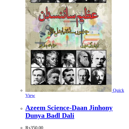
Quick
View
Azeem Science-Daan Jinhony
Dunya Badl Dali
₨
350.00