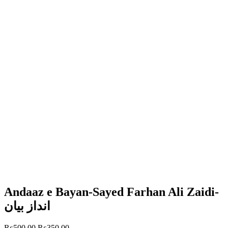
Andaaz e Bayan-Sayed Farhan Ali Zaidi-
انداز بیان
Original
Current
₨
500.00
₨
350.00