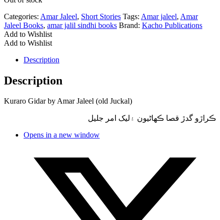
Categories:
Amar Jaleel
,
Short Stories
Tags:
Amar jaleel
,
Amar
Jaleel Books
,
amar jalil sindhi books
Brand:
Kacho Publications
Add to Wishlist
Add to Wishlist
Description
Description
Kuraro Gidar by Amar Jaleel (old Juckal)
ڪراڙو گدڙ قصا ڪهاڻيون ۽ليک امر جلیل
Opens in a new window