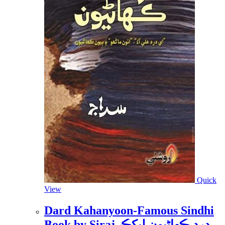
Quick
View
Dard Kahanyoon-Famous Sindhi
Book by Siraj-درد ڪھاڻيون ليکڪ