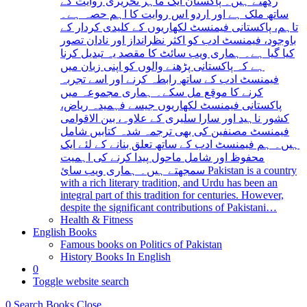
رکھتے ہیں۔ پاکستان ایک ماہر تحریری روایت کے
ساتھ ملک ہے اور اردو اس روایت کا اہم حصہ ہے۔
تاہم، پاکستانی فیمنسٹ لکھاریوں کے کلیدی کردار کے
باوجود، فیمنسٹ ادب کو اکثر نظرانداز اور نادان تصور
کیا گیا ہے۔ ہماری ویب سائٹ کا مقصد یہ تبدیل کرنا
ہے کہ پاکستانی پڑھنے والوں کو اپنی زبان میں
فیمنسٹ ادب کے ساتھ رابطہ کرنے اور اسے تجربہ
کرنے کا موقع مل سکے۔ ہماری مجموعہ میں
پاکستانی فیمنسٹ لکھاریوں جیسے فہمیدہ ریاض،
کشور ناہید اور سارا سلیری کے علاوہ، بین الاقوامی
فیمنسٹ مصنفین کی بھی ترجمہ شدہ کتابیں شامل
ہیں۔ ہم فیمنسٹ ادب کے ساتھ تعلق بنانے کے لئے ایک
محفوظ اور شامل ماحول پیدا کرنے کی اہمیت
سمجھتے ہیں۔ ہماری ویب سائ Pakistan is a country
with a rich literary tradition, and Urdu has been an
integral part of this tradition for centuries. However,
despite the significant contributions of Pakistani…
Health & Fitness
English Books
Famous books on Politics of Pakistan
History Books In English
0
Toggle website search
0
Search Books
Close