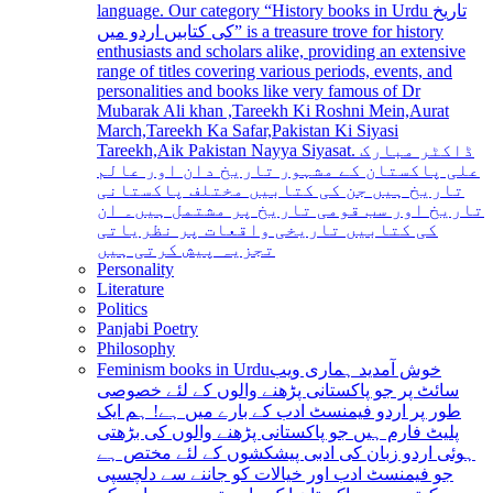
language. Our category “History books in Urdu تاریخ
کی کتابیں اردو میں” is a treasure trove for history
enthusiasts and scholars alike, providing an extensive
range of titles covering various periods, events, and
personalities and books like very famous of Dr
Mubarak Ali khan ,Tareekh Ki Roshni Mein,Aurat
March,Tareekh Ka Safar,Pakistan Ki Siyasi
Tareekh,Aik Pakistan Nayya Siyasat. ڈاکٹر مبارک
علی پاکستان کے مشہور تاریخ دان اور عالم
تاریخ ہیں جن کی کتابیں مختلف پاکستانی
تاریخ اور سب قومی تاریخ پر مشتمل ہیں۔ ان
کی کتابیں تاریخی واقعات پر نظریاتی
تجزیہ پیش کرتی ہیں
Personality
Literature
Politics
Panjabi Poetry
Philosophy
Feminism books in Urdu
خوش آمدید ہماری ویب
سائٹ پر جو پاکستانی پڑھنے والوں کے لئے خصوصی
طور پر اردو فیمنسٹ ادب کے بارے میں ہے! ہم ایک
پلیٹ فارم ہیں جو پاکستانی پڑھنے والوں کی بڑھتی
ہوئی اردو زبان کی ادبی پیشکشوں کے لئے مختص ہے
جو فیمنسٹ ادب اور خیالات کو جاننے سے دلچسپی