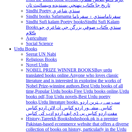
تاريخ جا ڪتاب پنھنجي پسنديده ويبسائيٽ تان
Sindhi Poetry سنڌي شاعري
Sindhi books Safarnama سفرناما
سنڌي ۾ سفرناما
Sindhi Sufi kalam Poetry books
Sindhi Sufi Kalam
Books.سنڌي ڪتاب صوفي بزرگن جي شاعري جو
ڪلام
Agriculture
Social Science
Urdu Books
Seerat UN Nabi
Religious Books
Novel Urdu
NOBEL PRIZE WINNER BOOKS
Buy urdu
translated books online.Anyone who loves classic
literature and is interested in exploring the works of
Nobel Prize-winning authors.Best Urdu books of all
time,Popular Urdu books,Free Urdu books online,Urdu
books pdf,Top Urdu novels,Best Urdu poetry
books,Urdu literature books. سب سے بہترین اردو
کتابیں ,مشہور اردو کتابیں آن لائن اردو کتابیں
مفت,اردو کتابیں پی ڈی ایف,اردو ادب کی کتابیں
History-Tareekh Books
Indusbook.pk is a premier
Pakistan-based ecommerce website that offers a diverse
collection of books on history, particularly in the Urdu