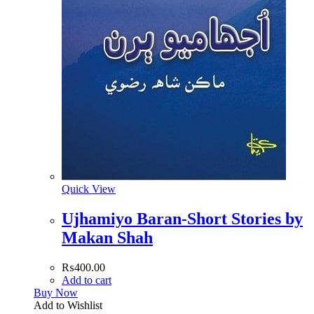
Quick View
Ujhamiyo Baran-Short Stories by
Makan Shah
₨
400.00
Add to cart
Buy Now
Add to Wishlist