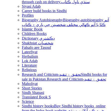
through cash on delivery.سنڌي ناول ڪتاب
Siyasi Adab
Career build books in Sindhi
Profiles
Biography Autobiography
Biography-autobiography آتم
ڪٿا يا آتم ڪھاڻي مختلف شخصيتن جي باري ۾ ڪتاب
Islamic Book
Children Books
Dictionary ڊڪشنري
Shakhsiat شخصيات
Falsafo aee Tasouf
Lateefiyat
Herbalism
Lok Adab
Literature
Religious
Research and Criticism-تحقيق ۽ تنقيد
Sindhi books for
sale in Pakistan.Research and Criticism-تحقيق ۽ تنقيد
Maholiyat
Short Stories
Sindh Shanasi
Translated Book S
Science
Sindhi history books
Buy Sindhi history books online
from the Indus book website.خريد ڪيو آنلائين سنڌي