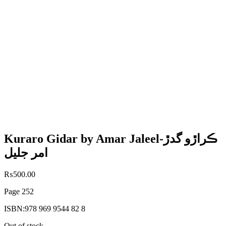
Kuraro Gidar by Amar Jaleel-ڪراڙو گدڙ
امر جليل
₨
500.00
Page 252
ISBN:978 969 9544 82 8
Out of stock