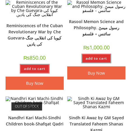
Rasool Memon Science and
Reminiscences of the Cuban
Philosophy. رسول ميمڻ
Revolutionary War by Che
سائنس ۽ فلسفو
Guevara-کیوبا کی انقلابی جنگ
کی یادیں
₨
1,000.00
₨
850.00
add to cart
add to cart
Buy Now
Buy Now
OUT OF STOCK
Nandhri Kari Machi-Sindhi
Sindh Ki Awaz by GM Sayed
Children book-Shafqat Qadri
Translated Faheem Shanas
Kazmi