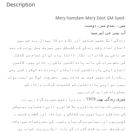
Description
Mery hamdam Mery Dost GM Syed-
میرے ہمدم میرے دوست
آپ بیتی جی ایم سید
زندگی ایک عجیب جستجو اور تگ و دو کا میدان ہے، جس میں
انسان تمام وقت زندگی کے کشمکش میں مصروف عمل ہونے کے بعد
جب ماضی پر طائرانہ نگاہ ڈالتا ہے ، تو ان تمام سر گذشتہ
کی محض سراب کی ماند یادداشتیں باقی رہ جاتی ہیں۔ لاکھوں
انسان اپنی یادداشتوں کے داستان اپنے ساتھ لیکر، کسی بھی
ریکارڈ کے بغیر فوت ہو جاتے ہیں۔ محض چند لوگ ہی ایسے ہوتے
ہیں، جو اپنی یادداشتوں کو قلمبند کرکے، ورثاء کو
معلومات فراہم کرتے ہیں۔
میری زندگی بھی 1919 ء سے دوڑ دھوپ میں سرگرم رہی ہے۔
دوستوں کے ساتھ مذاکرو، ملا قاتوں، ادبی اجتماع، موسیقی
کی محافل، دیہاتیوں سے گفتگو و مباحثہ اور گفت و شنید ،
کچہریوں اور سیاسی سرگرمیاں وغیرہ کی مصروفیات میں وقت
اس طریقہ سے ہم قدم گذرا، گو یادہ ایک دیرینہ خواب ہو۔