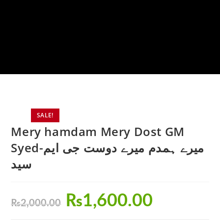
SALE!
Mery hamdam Mery Dost GM
Syed-میرے ہمدم میرے دوست جی ایم
سید
₨
1,600.00
₨
2,000.00