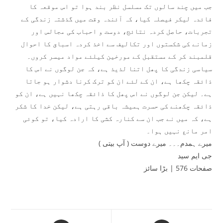
جب میں چند سالوں تک مسلسل نظر بند ہوا تو اس موقعہ کا
فائدہ لیکر فیصلہ کیا، کہ آئندہ وقت میں گذشتہ زندگی کے
تجربات، حاصل کردہ نتائج، دوست و احباب کی مجالس اور
زمانے کی شکستوں اور تکالیف سے اخذ کردہ اسباق کا احوال
قلمبند کر کے مستقبل کے مورخین کیلئے مواد میسر کروں۔
سیاسی زندگی کا پھل اتنا لذیذ ہے، کہ جن لوگوں نے اس کا
ذائقہ چکھا ہے، ان کے لئے ان کو ترک کرنا دشوار ہو جاتا
ہے۔ لیکن جن لوگوں نے اس پھل کا ذائقہ چکھا نہیں ہے، ان کو
ذائقہ چکھنے کی حسرت ہمیشہ باقی رہتی ہے، لیکن خدا کا شکر
ہے، کہ میں نے جب ان سے کنارہ کشی کا ارادہ کیا، تو کوئی
امر مانع نہیں ہوا۔
میرے ہمدم۔۔۔ میرے دوست ( آپ بیتی )
جی ایم سید
صفحات 576 | بڑا سائز