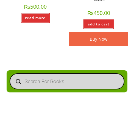
₨
500.00
₨
450.00
read more
add to cart
Buy Now