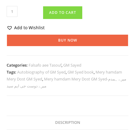
ADD TO CART
Add to Wishlist
BUY NOW
Categories:
Falsafo aee Tasouf
,
GM Sayed
Tags:
Autobiography of GM Syed
,
GM Syed book
,
Mery hamdam
Mery hamdam Mery Dost GM Syed-میرے ہمدم
,
Mery Dost GM Syed
میرے دوست جی ایم سید
DESCRIPTION