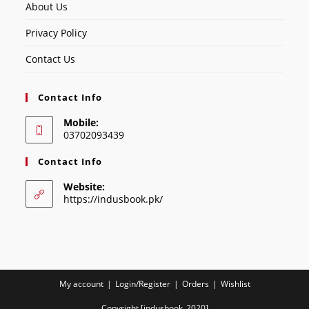
About Us
Privacy Policy
Contact Us
Contact Info
Mobile:
03702093439
Contact Info
Website:
https://indusbook.pk/
My account
Login/Register
Orders
Wishlist
Copyright [indusbook_2020]