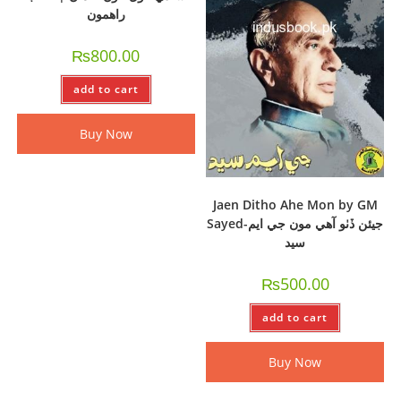
راھمون
₨
800.00
add to cart
Buy Now
Jaen Ditho Ahe Mon by GM
Sayed-جيئن ڏٺو آهي مون جي ايم
سيد
₨
500.00
add to cart
Buy Now