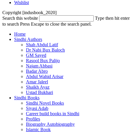
Wishlist
Copyright [indusbook_2020]
Search this website
Type then hit enter
to search
Press Escape to close the search panel.
Home
Sindhi Authors
Shah Abdul Latif
Dr Nabi Bux Baloch
GM Sayed
Rasool Bux Palijo
Najam Abbasi
Badar Abro
Abdul Wahid Arisar
Amar Jaleel
Shaikh Ayaz
Ustad Bukhari
Sindhi Books
Sindhi Novel Books
Siyasi Adab
Career build books in Sindhi
Profiles
Biography Autobiography
Islamic Book