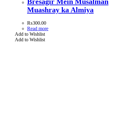
Bresagir Mein Musalman
Muashray ka Almiya
₨
300.00
Read more
Add to Wishlist
Add to Wishlist