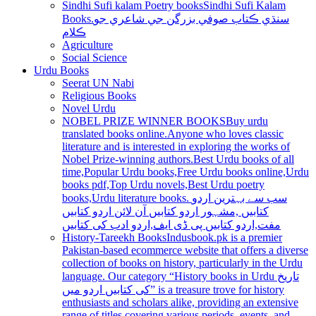
Sindhi Sufi kalam Poetry books
Sindhi Sufi Kalam
Books.سنڌي ڪتاب صوفي بزرگن جي شاعري جو
ڪلام
Agriculture
Social Science
Urdu Books
Seerat UN Nabi
Religious Books
Novel Urdu
NOBEL PRIZE WINNER BOOKS
Buy urdu
translated books online.Anyone who loves classic
literature and is interested in exploring the works of
Nobel Prize-winning authors.Best Urdu books of all
time,Popular Urdu books,Free Urdu books online,Urdu
books pdf,Top Urdu novels,Best Urdu poetry
books,Urdu literature books. سب سے بہترین اردو
کتابیں ,مشہور اردو کتابیں آن لائن اردو کتابیں
مفت,اردو کتابیں پی ڈی ایف,اردو ادب کی کتابیں
History-Tareekh Books
Indusbook.pk is a premier
Pakistan-based ecommerce website that offers a diverse
collection of books on history, particularly in the Urdu
language. Our category “History books in Urdu تاریخ
کی کتابیں اردو میں” is a treasure trove for history
enthusiasts and scholars alike, providing an extensive
range of titles covering various periods, events, and