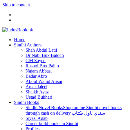
Skip to content
Home
Sindhi Authors
Shah Abdul Latif
Dr Nabi Bux Baloch
GM Sayed
Rasool Bux Palijo
Najam Abbasi
Badar Abro
Abdul Wahid Arisar
Amar Jaleel
Shaikh Ayaz
Ustad Bukhari
Sindhi Books
Sindhi Novel Books
Shop online Sindhi novel books
through cash on delivery.سنڌي ناول ڪتاب
Siyasi Adab
Career build books in Sindhi
Profiles