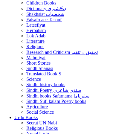
Children Books
Dictionary ڊڪشنري
Shakhsiat شخصيات
Falsafo aee Tasouf
Lateefiyat
Herbalism
Lok Adab
Literature
Religious
Research and Criticism-تحقيق ۽ تنقيد
Maholiyat
Short Stories
Sindh Shanasi
Translated Book S
Science
Sindhi history books
Sindhi Poetry سنڌي شاعري
Sindhi books Safarnama سفرناما
Sindhi Sufi kalam Poetry books
Agriculture
Social Science
Urdu Books
Seerat UN Nabi
Religious Books
Novel Urdu