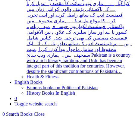
کیا گیا ہے۔ ہماری ویب سائٹ کا مقصد یہ تبدیل کرنا
ہے کہ پاکستانی پڑھنے والوں کو اپنی زبان میں
فیمنسٹ ادب کے ساتھ رابطہ کرنے اور اسے تجربہ
کرنے کا موقع مل سکے۔ ہماری مجموعہ میں
پاکستانی فیمنسٹ لکھاریوں جیسے فہمیدہ ریاض،
کشور ناہید اور سارا سلیری کے علاوہ، بین الاقوامی
فیمنسٹ مصنفین کی بھی ترجمہ شدہ کتابیں شامل
ہیں۔ ہم فیمنسٹ ادب کے ساتھ تعلق بنانے کے لئے ایک
محفوظ اور شامل ماحول پیدا کرنے کی اہمیت
سمجھتے ہیں۔ ہماری ویب سائ Pakistan is a country
with a rich literary tradition, and Urdu has been an
integral part of this tradition for centuries. However,
despite the significant contributions of Pakistani…
Health & Fitness
English Books
Famous books on Politics of Pakistan
History Books In English
0
Toggle website search
0
Search Books
Close