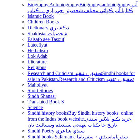
Biography Autobiography
Biography-autobiography آتم
ڪٿا يا آتم ڪھاڻي مختلف شخصيتن جي باري ۾ ڪتاب
Islamic Book
Children Books
Dictionary ڊڪشنري
Shakhsiat شخصيات
Falsafo aee Tasouf
Lateefiyat
Herbalism
Lok Adab
Literature
Religious
Research and Criticism-تحقيق ۽ تنقيد
Sindhi books for
sale in Pakistan.Research and Criticism-تحقيق ۽ تنقيد
Maholiyat
Short Stories
Sindh Shanasi
Translated Book S
Science
Sindhi history books
Buy Sindhi history books online
from the Indus book website.خريد ڪيو آنلائين سنڌي
تاريخ جا ڪتاب پنھنجي پسنديده ويبسائيٽ تان
Sindhi Poetry سنڌي شاعري
Sindhi books Safarnama سفرناما
سنڌي ۾ سفرناما