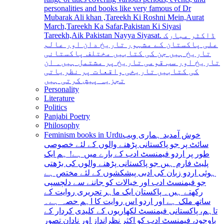
personalities and books like very famous of Dr
Mubarak Ali khan ,Tareekh Ki Roshni Mein,Aurat
March,Tareekh Ka Safar,Pakistan Ki Siyasi
Tareekh,Aik Pakistan Nayya Siyasat. ڈاکٹر مبارک
علی پاکستان کے مشہور تاریخ دان اور عالم
تاریخ ہیں جن کی کتابیں مختلف پاکستانی
تاریخ اور سب قومی تاریخ پر مشتمل ہیں۔ ان
کی کتابیں تاریخی واقعات پر نظریاتی
تجزیہ پیش کرتی ہیں
Personality
Literature
Politics
Panjabi Poetry
Philosophy
Feminism books in Urdu
خوش آمدید ہماری ویب
سائٹ پر جو پاکستانی پڑھنے والوں کے لئے خصوصی
طور پر اردو فیمنسٹ ادب کے بارے میں ہے! ہم ایک
پلیٹ فارم ہیں جو پاکستانی پڑھنے والوں کی بڑھتی
ہوئی اردو زبان کی ادبی پیشکشوں کے لئے مختص ہے
جو فیمنسٹ ادب اور خیالات کو جاننے سے دلچسپی
رکھتے ہیں۔ پاکستان ایک ماہر تحریری روایت کے
ساتھ ملک ہے اور اردو اس روایت کا اہم حصہ ہے۔
تاہم، پاکستانی فیمنسٹ لکھاریوں کے کلیدی کردار کے
باوجود، فیمنسٹ ادب کو اکثر نظرانداز اور نادان تصور