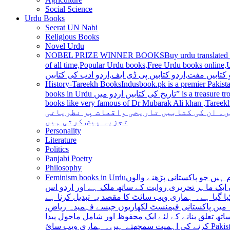
Social Science
Urdu Books
Seerat UN Nabi
Religious Books
Novel Urdu
NOBEL PRIZE WINNER BOOKS
Buy urdu translated
of all time,Popular Urdu books,Free Urdu books online,Urdu books pdf,Top Ur
 کتابیں مفت,اردو کتابیں پی ڈی ایف,اردو ادب کی کتابیں
History-Tareekh Books
Indusbook.pk is a premier Pakista
books in Urdu تاریخ کی کتابیں اردو میں” is a treasure trove for history enthusiasts and scholars alike, providing an extensive range of titles covering various periods, events, and personalities and
books like very famous of Dr Mubarak Ali khan ,Tareekh Ki Ros
ں۔ ان کی کتابیں تاریخی واقعات پر نظریاتی
تجزیہ پیش کرتی ہیں
Personality
Literature
Politics
Panjabi Poetry
Philosophy
Feminism books in Urdu
ہیں جو پاکستانی پڑھنے والوں
ایک ماہر تحریری روایت کے ساتھ ملک ہے اور اردو اس
یا گیا ہے۔ ہماری ویب سائٹ کا مقصد یہ تبدیل کرنا ہے
عہ میں پاکستانی فیمنسٹ لکھاریوں جیسے فہمیدہ ریاض
ھ تعلق بنانے کے لئے ایک محفوظ اور شامل ماحول پیدا
کرنے کی اہمیت سمجھتے ہیں۔ ہماری ویب سائ Pakistan is a country with a rich literary tradition, and Urdu has been an integral part of this tradition for centuries. However, despite the significant