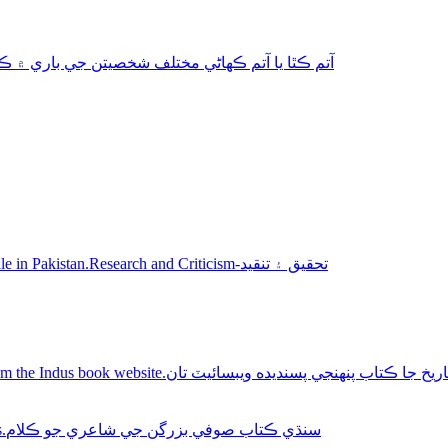
aphy-autobiography آتم ڪٿا يا آتم ڪھاڻي مختلف شخصيتن جي باري ۾ ڪتاب
Sindhi books for sale in Pakistan.Research and Criticism-تحقيق ۽ تنقيد
Buy Sindhi history books online from the Indus book website.سنديده ويبسائيٽ تان
Sindhi Sufi Kalam Books.سنڌي ڪتاب صوفي بزرگن جي شاعري جو ڪلام