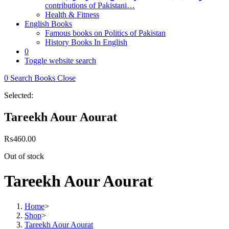
contributions of Pakistani…
Health & Fitness
English Books
Famous books on Politics of Pakistan
History Books In English
0
Toggle website search
0
Search Books
Close
Selected:
Tareekh Aour Aourat
₨
460.00
Out of stock
Tareekh Aour Aourat
Home
>
Shop
>
Tareekh Aour Aourat