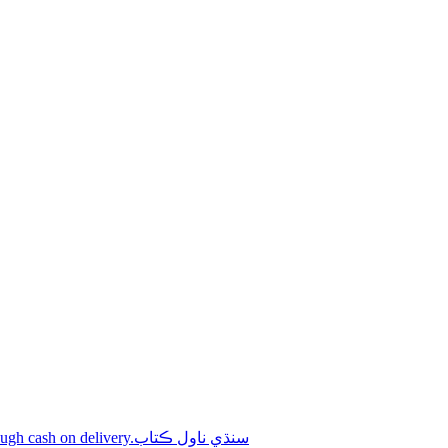
Shop online Sindhi novel books through cash on delivery.سنڌي ناول ڪتاب