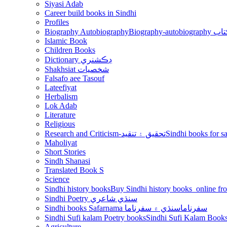
Siyasi Adab
Career build books in Sindhi
Profiles
Biography Autobiography
Biogr
Islamic Book
Children Books
Dictionary ڊڪشنري
Shakhsiat شخصيات
Falsafo aee Tasouf
Lateefiyat
Herbalism
Lok Adab
Literature
Religious
Research and Criticism-تحقيق ۽ تنقيد
Maholiyat
Short Stories
Sindh Shanasi
Translated Book S
Science
Sindhi history books
Sindhi Poetry سنڌي شاعري
Sindhi books Safarnama سفرناما
سنڌي ۾ سفرناما
Sindhi Sufi kalam Poetry books
Agriculture