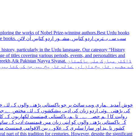
 exploring the works of Nobel Prize-winning authors.Best Urdu books
سب سے بہترین
history, particularly in the Urdu language. Our category “History
 Nayya Siyasat. ڈاکٹر مبارک علی پاکستان
کے مشہور تاریخ دان اور عالم تاریخ ہیں جن کی کتابیں
خوش آمدید ہماری ویب سائٹ پر جو پاکستانی پڑھنے والوں کے لئے خ
کی بڑھتی ہوئی اردو زبان کی ادبی پیشکشوں کے لئے مختص ہے جو 
روایت کا اہم حصہ ہے۔ تاہم، پاکستانی فیمنسٹ لکھاریوں کے کلید
کہ پاکستانی پڑھنے والوں کو اپنی زبان میں فیمنسٹ ادب کے س،
کشور ناہید اور سارا سلیری کے علاوہ، بین الاقوامی فیمنسٹ 