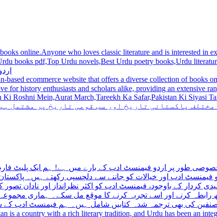
 books online.Anyone who loves classic literature and is interested in
du novels,Best Urdu poetry books,Urdu literature books.  اردو کتابیں ,مشہور اردو کتابیں آن لائن
اردو
n-based ecommerce website that offers a diverse collection of books on 
hni Mein,Aurat March,Tareekh Ka Safar,Pakistan Ki Siyasi Tareekh,Aik Pakistan
 مختلف پاکستانی تاریخ اور سب قومی تاریخ پر مشتمل ہی
صوصی طور پر اردو فیمنسٹ ادب کے بارے میں ہے! ہم ایک پلیٹ فارم 
فیمنسٹ ادب اور خیالات کو جاننے سے دلچسپی رکھتے ہیں۔ پاکستان 
ی کردار کے باوجود، فیمنسٹ ادب کو اکثر نظرانداز اور نادان تصور ک
اتھ رابطہ کرنے اور اسے تجربہ کرنے کا موقع مل سکے۔ ہماری مجمو
مصنفین کی بھی ترجمہ شدہ کتابیں شامل ہیں۔ ہم فیمنسٹ ادب کے سات