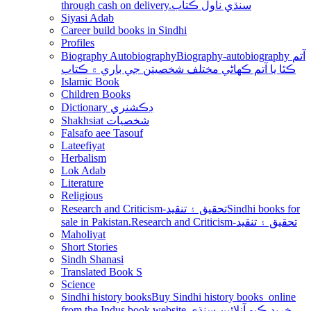
through cash on delivery.سنڌي ناول ڪتاب
Siyasi Adab
Career build books in Sindhi
Profiles
Biography Autobiography
Biography-autobiography آتم
ڪٿا يا آتم ڪھاڻي مختلف شخصيتن جي باري ۾ ڪتاب
Islamic Book
Children Books
Dictionary ڊڪشنري
Shakhsiat شخصيات
Falsafo aee Tasouf
Lateefiyat
Herbalism
Lok Adab
Literature
Religious
Research and Criticism-تحقيق ۽ تنقيد
Sindhi books for
sale in Pakistan.Research and Criticism-تحقيق ۽ تنقيد
Maholiyat
Short Stories
Sindh Shanasi
Translated Book S
Science
Sindhi history books
Buy Sindhi history books online
from the Indus book website.خريد ڪيو آنلائين سنڌي