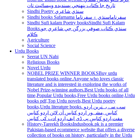
تاريخ جا ڪتاب پنھنجي پسنديده ويبسائيٽ تان
Sindhi Poetry سنڌي شاعري
Sindhi books Safarnama سفرناما
سنڌي ۾ سفرناما
Sindhi Sufi kalam Poetry books
Sindhi Sufi Kalam
Books.سنڌي ڪتاب صوفي بزرگن جي شاعري جو
ڪلام
Agriculture
Social Science
Urdu Books
Seerat UN Nabi
Religious Books
Novel Urdu
NOBEL PRIZE WINNER BOOKS
Buy urdu
translated books online.Anyone who loves classic
literature and is interested in exploring the works of
Nobel Prize-winning authors.Best Urdu books of all
time,Popular Urdu books,Free Urdu books online,Urdu
books pdf,Top Urdu novels,Best Urdu poetry
books,Urdu literature books. سب سے بہترین اردو
کتابیں ,مشہور اردو کتابیں آن لائن اردو کتابیں
مفت,اردو کتابیں پی ڈی ایف,اردو ادب کی کتابیں
History-Tareekh Books
Indusbook.pk is a premier
Pakistan-based ecommerce website that offers a diverse
collection of books on history, particularly in the Urdu