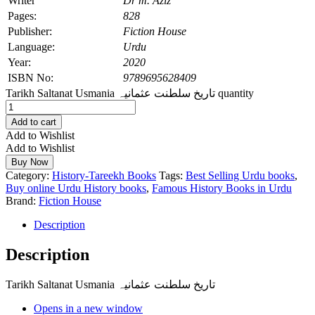
Writer
Dr m. Aziz
Pages:
828
Publisher:
Fiction House
Language:
Urdu
Year:
2020
ISBN No:
9789695628409
Tarikh Saltanat Usmania تاریخ سلطنت عثمانیہ quantity
Add to cart
Add to Wishlist
Add to Wishlist
Buy Now
Category:
History-Tareekh Books
Tags:
Best Selling Urdu books
,
Buy online Urdu History books
,
Famous History Books in Urdu
Brand:
Fiction House
Description
Description
Tarikh Saltanat Usmania تاریخ سلطنت عثمانیہ
Opens in a new window