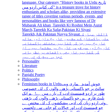
language. Our category “History books in Urdu تاریخ
کی کتابیں اردو میں” is a treasure trove for history
enthusiasts and scholars alike, providing an extensive
range of titles covering various periods, events, and
personalities and books like very famous of Dr
Mubarak Ali khan ,Tareekh Ki Roshni Mein,Aurat
March,Tareekh Ka Safar,Pakistan Ki Siyasi
Tareekh,Aik Pakistan Nayya Siyasat. ڈاکٹر مبارک
علی پاکستان کے مشہور تاریخ دان اور عالم
تاریخ ہیں جن کی کتابیں مختلف پاکستانی
تاریخ اور سب قومی تاریخ پر مشتمل ہیں۔ ان
کی کتابیں تاریخی واقعات پر نظریاتی
تجزیہ پیش کرتی ہیں
Personality
Literature
Politics
Panjabi Poetry
Philosophy
Feminism books in Urdu
خوش آمدید ہماری ویب
سائٹ پر جو پاکستانی پڑھنے والوں کے لئے خصوصی
طور پر اردو فیمنسٹ ادب کے بارے میں ہے! ہم ایک
پلیٹ فارم ہیں جو پاکستانی پڑھنے والوں کی بڑھتی
ہوئی اردو زبان کی ادبی پیشکشوں کے لئے مختص ہے
جو فیمنسٹ ادب اور خیالات کو جاننے سے دلچسپی