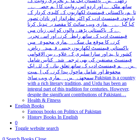
رکھتے ہیں۔ پاکستان ایک ماہر تحریری روایت کے
ساتھ ملک ہے اور اردو اس روایت کا اہم حصہ ہے۔
تاہم، پاکستانی فیمنسٹ لکھاریوں کے کلیدی کردار کے
باوجود، فیمنسٹ ادب کو اکثر نظرانداز اور نادان تصور
کیا گیا ہے۔ ہماری ویب سائٹ کا مقصد یہ تبدیل کرنا
ہے کہ پاکستانی پڑھنے والوں کو اپنی زبان میں
فیمنسٹ ادب کے ساتھ رابطہ کرنے اور اسے تجربہ
کرنے کا موقع مل سکے۔ ہماری مجموعہ میں
پاکستانی فیمنسٹ لکھاریوں جیسے فہمیدہ ریاض،
کشور ناہید اور سارا سلیری کے علاوہ، بین الاقوامی
فیمنسٹ مصنفین کی بھی ترجمہ شدہ کتابیں شامل
ہیں۔ ہم فیمنسٹ ادب کے ساتھ تعلق بنانے کے لئے ایک
محفوظ اور شامل ماحول پیدا کرنے کی اہمیت
سمجھتے ہیں۔ ہماری ویب سائ Pakistan is a country
with a rich literary tradition, and Urdu has been an
integral part of this tradition for centuries. However,
despite the significant contributions of Pakistani…
Health & Fitness
English Books
Famous books on Politics of Pakistan
History Books In English
0
Toggle website search
0
Search Books
Close