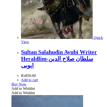
Quick
View
Sultan Salahudin Ayubi Writer
Heraldlim-سلطان صلاح الدین
ایوبی
₨
850.00
Add to cart
Buy Now
Add to Wishlist
Add to Wishlist