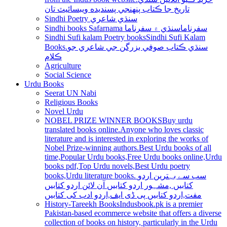
تاريخ جا ڪتاب پنھنجي پسنديده ويبسائيٽ تان
Sindhi Poetry سنڌي شاعري
Sindhi books Safarnama سفرناما
سنڌي ۾ سفرناما
Sindhi Sufi kalam Poetry books
Sindhi Sufi Kalam
Books.سنڌي ڪتاب صوفي بزرگن جي شاعري جو
ڪلام
Agriculture
Social Science
Urdu Books
Seerat UN Nabi
Religious Books
Novel Urdu
NOBEL PRIZE WINNER BOOKS
Buy urdu
translated books online.Anyone who loves classic
literature and is interested in exploring the works of
Nobel Prize-winning authors.Best Urdu books of all
time,Popular Urdu books,Free Urdu books online,Urdu
books pdf,Top Urdu novels,Best Urdu poetry
books,Urdu literature books. سب سے بہترین اردو
کتابیں ,مشہور اردو کتابیں آن لائن اردو کتابیں
مفت,اردو کتابیں پی ڈی ایف,اردو ادب کی کتابیں
History-Tareekh Books
Indusbook.pk is a premier
Pakistan-based ecommerce website that offers a diverse
collection of books on history, particularly in the Urdu