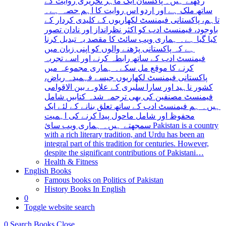
رکھتے ہیں۔ پاکستان ایک ماہر تحریری روایت کے
ساتھ ملک ہے اور اردو اس روایت کا اہم حصہ ہے۔
تاہم، پاکستانی فیمنسٹ لکھاریوں کے کلیدی کردار کے
باوجود، فیمنسٹ ادب کو اکثر نظرانداز اور نادان تصور
کیا گیا ہے۔ ہماری ویب سائٹ کا مقصد یہ تبدیل کرنا
ہے کہ پاکستانی پڑھنے والوں کو اپنی زبان میں
فیمنسٹ ادب کے ساتھ رابطہ کرنے اور اسے تجربہ
کرنے کا موقع مل سکے۔ ہماری مجموعہ میں
پاکستانی فیمنسٹ لکھاریوں جیسے فہمیدہ ریاض،
کشور ناہید اور سارا سلیری کے علاوہ، بین الاقوامی
فیمنسٹ مصنفین کی بھی ترجمہ شدہ کتابیں شامل
ہیں۔ ہم فیمنسٹ ادب کے ساتھ تعلق بنانے کے لئے ایک
محفوظ اور شامل ماحول پیدا کرنے کی اہمیت
سمجھتے ہیں۔ ہماری ویب سائ Pakistan is a country
with a rich literary tradition, and Urdu has been an
integral part of this tradition for centuries. However,
despite the significant contributions of Pakistani…
Health & Fitness
English Books
Famous books on Politics of Pakistan
History Books In English
0
Toggle website search
0
Search Books
Close