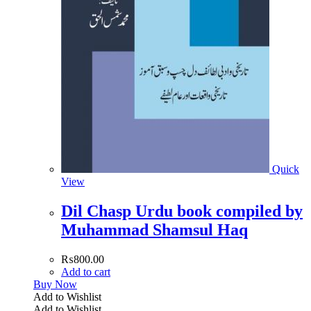
Quick
View
Dil Chasp Urdu book compiled by
Muhammad Shamsul Haq
₨
800.00
Add to cart
Buy Now
Add to Wishlist
Add to Wishlist