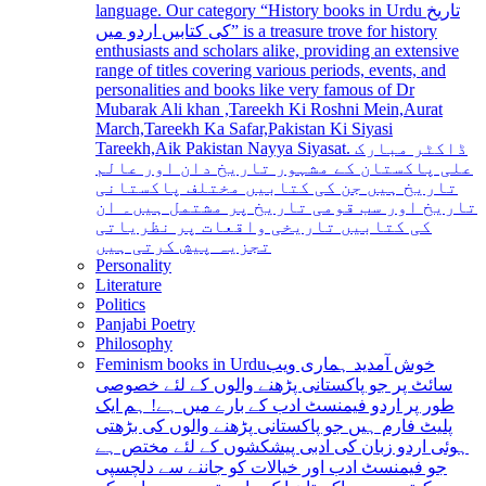
language. Our category “History books in Urdu تاریخ
کی کتابیں اردو میں” is a treasure trove for history
enthusiasts and scholars alike, providing an extensive
range of titles covering various periods, events, and
personalities and books like very famous of Dr
Mubarak Ali khan ,Tareekh Ki Roshni Mein,Aurat
March,Tareekh Ka Safar,Pakistan Ki Siyasi
Tareekh,Aik Pakistan Nayya Siyasat. ڈاکٹر مبارک
علی پاکستان کے مشہور تاریخ دان اور عالم
تاریخ ہیں جن کی کتابیں مختلف پاکستانی
تاریخ اور سب قومی تاریخ پر مشتمل ہیں۔ ان
کی کتابیں تاریخی واقعات پر نظریاتی
تجزیہ پیش کرتی ہیں
Personality
Literature
Politics
Panjabi Poetry
Philosophy
Feminism books in Urdu
خوش آمدید ہماری ویب
سائٹ پر جو پاکستانی پڑھنے والوں کے لئے خصوصی
طور پر اردو فیمنسٹ ادب کے بارے میں ہے! ہم ایک
پلیٹ فارم ہیں جو پاکستانی پڑھنے والوں کی بڑھتی
ہوئی اردو زبان کی ادبی پیشکشوں کے لئے مختص ہے
جو فیمنسٹ ادب اور خیالات کو جاننے سے دلچسپی