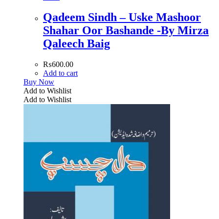
Qadeem Sindh – Uske Mashoor
Shahar Oor Bashande -By Mirza
Qaleech Baig
₨
600.00
Add to cart
Buy Now
Add to Wishlist
Add to Wishlist