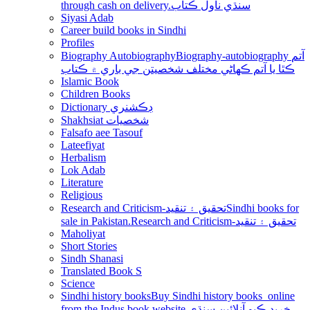
through cash on delivery.سنڌي ناول ڪتاب
Siyasi Adab
Career build books in Sindhi
Profiles
Biography Autobiography
Biography-autobiography آتم
ڪٿا يا آتم ڪھاڻي مختلف شخصيتن جي باري ۾ ڪتاب
Islamic Book
Children Books
Dictionary ڊڪشنري
Shakhsiat شخصيات
Falsafo aee Tasouf
Lateefiyat
Herbalism
Lok Adab
Literature
Religious
Research and Criticism-تحقيق ۽ تنقيد
Sindhi books for
sale in Pakistan.Research and Criticism-تحقيق ۽ تنقيد
Maholiyat
Short Stories
Sindh Shanasi
Translated Book S
Science
Sindhi history books
Buy Sindhi history books online
from the Indus book website.خريد ڪيو آنلائين سنڌي