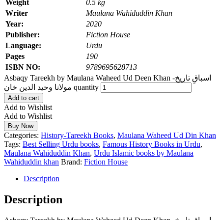
Weight
0.5 kg
Writer
Maulana Wahiduddin Khan
Year:
2020
Publisher:
Fiction House
Language:
Urdu
Pages
190
ISBN NO:
9789695628713
Asbaqy Tareekh by Maulana Waheed Ud Deen Khan اسباقِ تاریخ-
مولانا وحید الدین خان quantity
Add to cart
Add to Wishlist
Add to Wishlist
Buy Now
Categories:
History-Tareekh Books
,
Maulana Waheed Ud Din Khan
Tags:
Best Selling Urdu books
,
Famous History Books in Urdu
,
Maulana Wahiduddin Khan
,
Urdu Islamic books by Maulana
Wahiduddin khan
Brand:
Fiction House
Description
Description