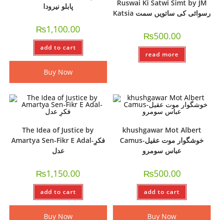
Ruswai Ki Satwi Simt by JM
پابلو نیرودا
Katsia رسوائی کی ساتویں سمت
₨
1,100.00
₨
500.00
add to cart
read more
Buy Now
The Idea of Justice by
khushgawar Mot Albert
Camus-خوشگوار موت عقيل
Amartya Sen-Fikr E Adal-فکرِ
عباس سومرو
عدل
₨
1,150.00
₨
500.00
add to cart
add to cart
Buy Now
Buy Now