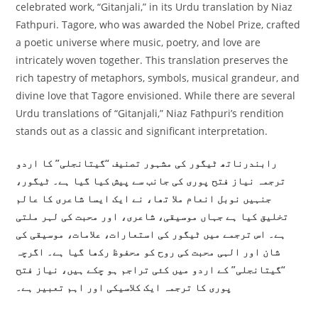
celebrated work, “Gitanjali,” in its Urdu translation by Niaz
Fathpuri. Tagore, who was awarded the Nobel Prize, crafted
a poetic universe where music, poetry, and love are
intricately woven together. This translation preserves the
rich tapestry of metaphors, symbols, musical grandeur, and
divine love that Tagore envisioned. While there are several
Urdu translations of “Gitanjali,” Niaz Fathpuri’s rendition
stands out as a classic and significant interpretation.
رابندرناتھ ٹیگور کی مشہور تصنیف “گیتانجلی” کا اردو
ترجمہ نیاز فتح پوری کی جانب سے پیش کیا گیا ہے۔ ٹیگور،
جنہیں نوبل انعام ملا تھا، نے ایک ایسا شاعری کا عالم
تخلیق کیا ہے جہاں موسیقی، شاعری، اور محبت کی لہر ملتی
ہے۔ اس ترجمے میں ٹیگور کی استعارات، علامات، موسیقی کی
شان اور الہی محبت کی روح کو محفوظ رکھا گیا ہے۔ اگرچہ
“گیتانجلی” کے اردو میں کئی تراجم ہو چکے ہیں، نیاز فتح
پوری کا ترجمہ ایک کلاسیکی اور اہم تعبیر ہے۔